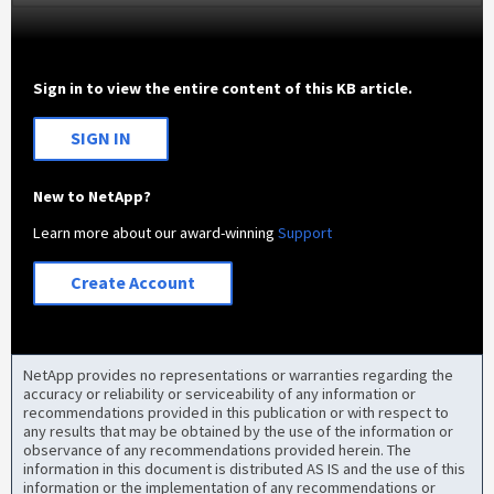
Sign in to view the entire content of this KB article.
SIGN IN
New to NetApp?
Learn more about our award-winning
Support
Create Account
NetApp provides no representations or warranties regarding the
accuracy or reliability or serviceability of any information or
recommendations provided in this publication or with respect to
any results that may be obtained by the use of the information or
observance of any recommendations provided herein. The
information in this document is distributed AS IS and the use of this
information or the implementation of any recommendations or