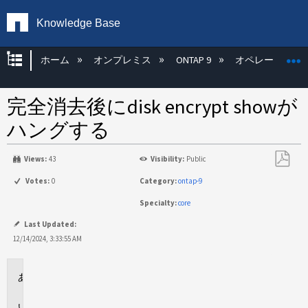
Knowledge Base
グローバル階層を展開/折りたたむ
ホーム
オンプレミス
ONTAP 9
オペレーティン
完全消去後にdisk encrypt showが
ハングする
Views:
43
Visibility:
Public
PDF
Votes:
0
Category:
ontap-9
と
Specialty:
core
し
て
Last Updated:
保
12/14/2024, 3:33:55 AM
存
環
境
問