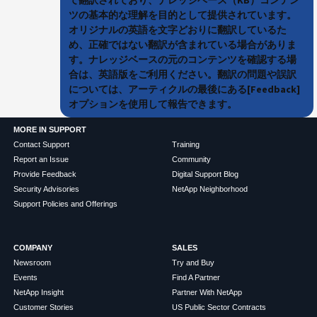
ツの基本的な理解を目的として提供されています。
オリジナルの英語を文字どおりに翻訳しているた
め、正確ではない翻訳が含まれている場合がありま
す。ナレッジベースの元のコンテンツを確認する場
合は、英語版をご利用ください。翻訳の問題や誤訳
については、アーティクルの最後にある[Feedback]
オプションを使用して報告できます。
MORE IN SUPPORT
Contact Support
Training
Report an Issue
Community
Provide Feedback
Digital Support Blog
Security Advisories
NetApp Neighborhood
Support Policies and Offerings
COMPANY
SALES
Newsroom
Try and Buy
Events
Find A Partner
NetApp Insight
Partner With NetApp
Customer Stories
US Public Sector Contracts