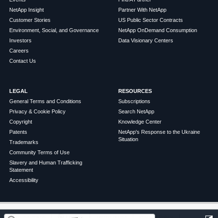
NetApp Insight
Partner With NetApp
Customer Stories
US Public Sector Contracts
Environment, Social, and Governance
NetApp OnDemand Consumption
Investors
Data Visionary Centers
Careers
Contact Us
LEGAL
RESOURCES
General Terms and Conditions
Subscriptions
Privacy & Cookie Policy
Search NetApp
Copyright
Knowledge Center
Patents
NetApp's Response to the Ukraine
Situation
Trademarks
Community Terms of Use
Slavery and Human Trafficking
Statement
Accessibility
この記事は役に立ちましたか？
©
2026
NetApp
English
Terms of Use
Privacy Policy