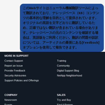
このWebサイトはニューラル機械翻訳ツールによっ
て翻訳されており、ナレッジベース（KB）コンテン
ツの基本的な理解を目的として提供されています。
オリジナルの英語を文字どおりに翻訳しているた
め、正確ではない翻訳が含まれている場合がありま
す。ナレッジベースの元のコンテンツを確認する場
合は、英語版をご利用ください。翻訳の問題や誤訳
については、アーティクルの最後にある[Feedback]
オプションを使用して報告できます。
MORE IN SUPPORT
Contact Support
Training
Report an Issue
Community
Provide Feedback
Digital Support Blog
Security Advisories
NetApp Neighborhood
Support Policies and Offerings
COMPANY
SALES
Newsroom
Try and Buy
Events
Find A Partner