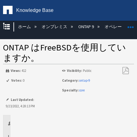
Knowledge Base
グローバル階層を展開/折りたたむ
ホーム
オンプレミス
ONTAP 9
オペレーティン
ONTAP はFreeBSDを使用してい
ますか。
Views:
412
Visibility:
Public
PDF
Votes:
0
Category:
ontap-9
と
Specialty:
core
し
て
Last Updated:
保
9/23/2022, 4:28:13 PM
存
環
境
回