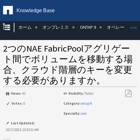
Knowledge Base
グローバル階層を展開/折りたたむ
ホーム
オンプレミス
ONTAP 9
オペレーティン
2つのNAE FabricPoolアグリゲー
ト間でボリュームを移動する場
合、クラウド階層のキーを変更
する必要がありますか。
Views:
43
Visibility:
Public
PDF
Votes:
0
Category:
ontap-9
と
Specialty:
core
し
て
Last Updated:
保
10/17/2023, 10:53:12 AM
存