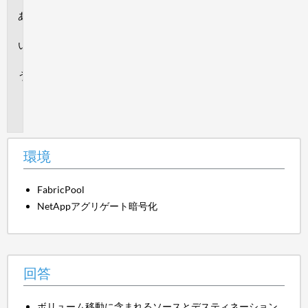
環
境
回
答
追
加
情
報
環境
FabricPool
NetAppアグリゲート暗号化
回答
ボリューム移動に含まれるソースとデスティネーション