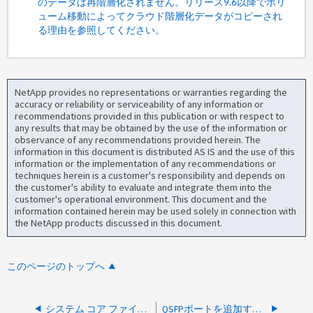
のデータは再階層化されません。リリース9.6以降でボリ
ューム移動によってクラウド階層化データがコピーされ
る理由を参照してください。
NetApp provides no representations or warranties regarding the
accuracy or reliability or serviceability of any information or
recommendations provided in this publication or with respect to
any results that may be obtained by the use of the information or
observance of any recommendations provided herein. The
information in this document is distributed AS IS and the use of this
information or the implementation of any recommendations or
techniques herein is a customer's responsibility and depends on
the customer's ability to evaluate and integrate them into the
customer's operational environment. This document and the
information contained herein may be used solely in connection with
the NetApp products discussed in this document.
このページのトップへ
システム コア ファイルには機密性の高い顧客情報が含まれていますか?
QSFPポートを追加するとボリューム移動操作の転送速度が向上しますか？