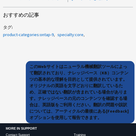
おすすめの記事
タグ
product-categories:ontap-9
specialty:core
このWebサイトはニューラル機械翻訳ツールによっ
て翻訳されており、ナレッジベース（KB）コンテン
ツの基本的な理解を目的として提供されています。
オリジナルの英語を文字どおりに翻訳しているた
め、正確ではない翻訳が含まれている場合がありま
す。ナレッジベースの元のコンテンツを確認する場
合は、英語版をご利用ください。翻訳の問題や誤訳
については、アーティクルの最後にある[Feedback]
オプションを使用して報告できます。
MORE IN SUPPORT
Contact Support
Training