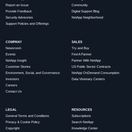
Report an Issue
Community
Provide Feedback
Digital Support Blog
Security Advisories
NetApp Neighborhood
Support Policies and Offerings
COMPANY
SALES
Newsroom
Try and Buy
Events
Find A Partner
NetApp Insight
Partner With NetApp
Customer Stories
US Public Sector Contracts
Environment, Social, and Governance
NetApp OnDemand Consumption
Investors
Data Visionary Centers
Careers
Contact Us
LEGAL
RESOURCES
General Terms and Conditions
Subscriptions
Privacy & Cookie Policy
Search NetApp
Copyright
Knowledge Center