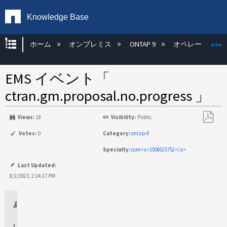
Knowledge Base
グローバル階層を展開/折りたたむ
ホーム
オンプレミス
ONTAP 9
オペレーティン
EMS イベント「
ctran.gm.proposal.no.progress 」
Views:
18
Visibility:
Public
PDF
Votes:
0
Category:
ontap-9
と
Specialty:
core<a>2008625752</a>
し
て
Last Updated:
保
8/2/2023, 2:24:17 PM
存
環
境
問