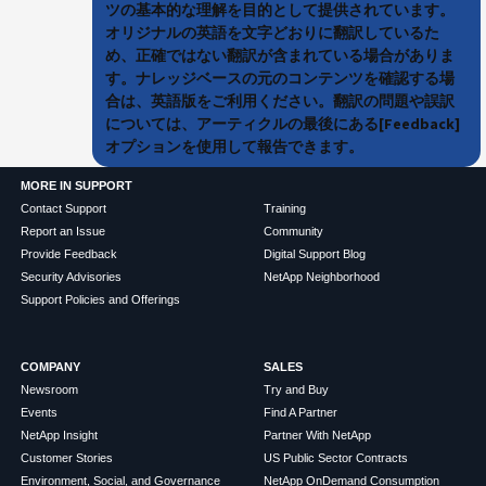
ツの基本的な理解を目的として提供されています。
オリジナルの英語を文字どおりに翻訳しているた
め、正確ではない翻訳が含まれている場合がありま
す。ナレッジベースの元のコンテンツを確認する場
合は、英語版をご利用ください。翻訳の問題や誤訳
については、アーティクルの最後にある[Feedback]
オプションを使用して報告できます。
MORE IN SUPPORT
Contact Support
Training
Report an Issue
Community
Provide Feedback
Digital Support Blog
Security Advisories
NetApp Neighborhood
Support Policies and Offerings
COMPANY
SALES
Newsroom
Try and Buy
Events
Find A Partner
NetApp Insight
Partner With NetApp
Customer Stories
US Public Sector Contracts
Environment, Social, and Governance
NetApp OnDemand Consumption