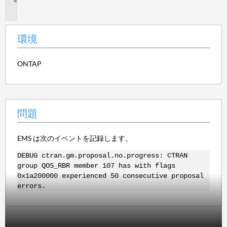
題
環境
ONTAP
問題
EMS は次のイベントを記録します。
DEBUG ctran.gm.proposal.no.progress: CTRAN
group QOS_RBR member 107 has with flags
0x1a200000 experienced 50 consecutive proposal
errors.