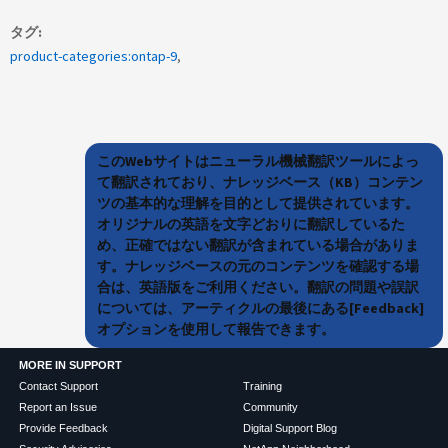
タグ
product-categories:ontap-9
このWebサイトはニューラル機械翻訳ツールによっ
て翻訳されており、ナレッジベース（KB）コンテン
ツの基本的な理解を目的として提供されています。
オリジナルの英語を文字どおりに翻訳しているた
め、正確ではない翻訳が含まれている場合がありま
す。ナレッジベースの元のコンテンツを確認する場
合は、英語版をご利用ください。翻訳の問題や誤訳
については、アーティクルの最後にある[Feedback]
オプションを使用して報告できます。
MORE IN SUPPORT
Contact Support
Training
Report an Issue
Community
Provide Feedback
Digital Support Blog