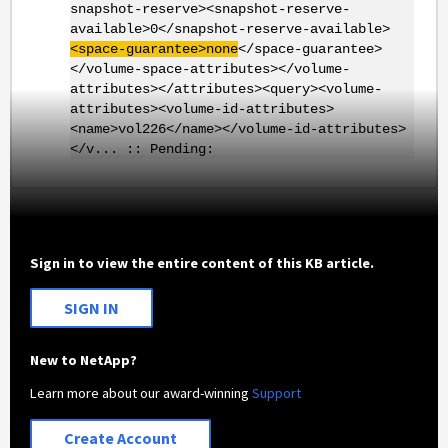
snapshot-reserve><snapshot-reserve-
available>0</snapshot-reserve-available>
<space-guarantee>none
</space-guarantee>
</volume-space-attributes></volume-
attributes></attributes><query><volume-
attributes><volume-id-attributes>
<name>vol226</name></volume-id-attributes>
</v... :: Pending:
Sign in to view the entire content of this KB article.
SIGN IN
New to NetApp?
Learn more about our award-winning
Support
Create Account