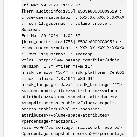
Fri Mar 29 2024 11:02:37
[kern_audit:info:1755] 8503e80000809529 ::
cmode-usernas:ontapi :: XXX.XX.XXX.X:XXXXX
:: svm_11:gusernas :: volume-create ::
Success:
Fri Mar 29 2024 11:02:37
[kern_audit:info:1755] 8503e8000080952a ::
cmode-usernas:ontapi :: XXX.XX.XXX.X:XXXXX
:: svm_11:gusernas :: <netapp
xmlns="http://www.netapp.com/filer/admin"
version="1.7" vfiler="svm_11"
nmsdk_version="5.4" nmsdk_platform="CentOS
Linux release 7.3.1611 x86_64"
nmsdk_language="Java" nmsdk_bindings="1">
<volume-modify-iter><attributes><volume-
attributes><volume-snapshot-attributes>
<snapdir-access-enabled>false</snapdir-
access-enabled></volume-snapshot-
attributes><volume-space-attributes>
<percentage-fractional-
reserve>0</percentage-fractional-reserve>
<percentage-snapshot-reserve>0</percentage-