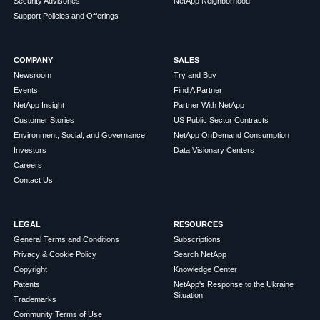
Security Advisories
NetApp Neighborhood
Support Policies and Offerings
COMPANY
SALES
Newsroom
Try and Buy
Events
Find A Partner
NetApp Insight
Partner With NetApp
Customer Stories
US Public Sector Contracts
Environment, Social, and Governance
NetApp OnDemand Consumption
Investors
Data Visionary Centers
Careers
Contact Us
LEGAL
RESOURCES
General Terms and Conditions
Subscriptions
Privacy & Cookie Policy
Search NetApp
Copyright
Knowledge Center
Patents
NetApp's Response to the Ukraine
Situation
Trademarks
Community Terms of Use