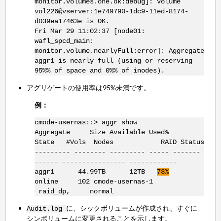
monitor.volumes.one.ok:debug]: Volume
vol226@vserver:1e749790-1dc9-11ed-8174-
d039ea17463e is OK.
Fri Mar 29 11:02:37 [node01:
wafl_spcd_main:
monitor.volume.nearlyFull:error]: Aggregate
aggr1 is nearly full (using or reserving
95%% of space and 0%% of inodes).
アグリゲートの使用率は95%未満です。
例：
cmode-usernas::> aggr show
Aggregate Size Available Used%
State #Vols Nodes RAID Status
--------- -------- --------- ----- -------
------ ---------------- ------------
aggr1 44.99TB 12TB
73%
online 102 cmode-usernas-1
raid_dp, normal
に、シックボリュームが作成され、すぐに
Audit.log
シンボリュームに変更されることを示します。