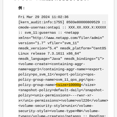
例：
Fri Mar 29 2024 11:02:36
[kern_audit:info:1755] 8503e80000809529 ::
cmode-usernas:ontapi :: XXX.XX.XXX.X:XXXXX
:: svm_11:gusernas :: <netapp
xmlns="http://www.netapp.com/filer/admin"
version="1.7" vfiler="svm_11"
nmsdk_version="5.4" nmsdk_platform="CentOS
Linux release 7.3.1611 x86_64"
nmsdk_language="Java" nmsdk_bindings="1">
<volume-create><containing-aggr-
name>aggr1</containing-aggr-name><export-
policy>po_svm_11</export-policy><qos-
policy-group-name>svm_11_qos_pg</qos-
policy-group-name>
<size>10000g
</size>
<snapshot-policy>default-daily</snapshot-
policy><unix-permissions>---rwxr-xr-
x</unix-permissions><volume>vol226</volume>
<volume-security-style>unix</volume-
security-style><volume-type>RW</volume-
type></volume-create></netapp> :: Pending: