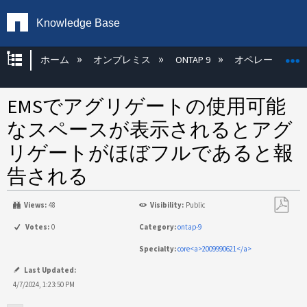
Knowledge Base
グローバル階層を展開/折りたたむ
ホーム
オンプレミス
ONTAP 9
オペレーティン
EMSでアグリゲートの使用可能
なスペースが表示されるとアグ
リゲートがほぼフルであると報
告される
Views:
48
Visibility:
Public
PDF
Votes:
0
Category:
ontap-9
と
Specialty:
core<a>2009990621</a>
し
て
Last Updated:
保
4/7/2024, 1:23:50 PM
存