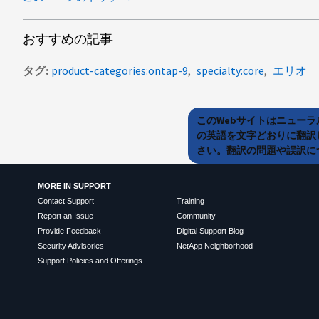
おすすめの記事
タグ
product-categories:ontap-9
specialty:core
エリオ
このWebサイトはニュー
の英語を文字どおりに翻訳
さい。翻訳の問題や誤訳につ
MORE IN SUPPORT
Contact Support
Training
Report an Issue
Community
Provide Feedback
Digital Support Blog
Security Advisories
NetApp Neighborhood
Support Policies and Offerings