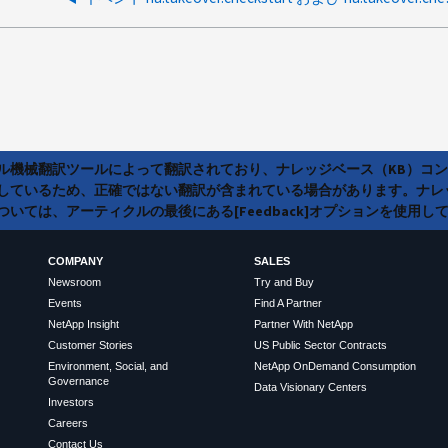
ラル機械翻訳ツールによって翻訳されており、ナレッジベース（KB）コ
しているため、正確ではない翻訳が含まれている場合があります。ナレ
いては、アーティクルの最後にある[Feedback]オプションを使用し
COMPANY
SALES
Newsroom
Try and Buy
Events
Find A Partner
NetApp Insight
Partner With NetApp
Customer Stories
US Public Sector Contracts
Environment, Social, and
NetApp OnDemand Consumption
Governance
Data Visionary Centers
Investors
Careers
Contact Us