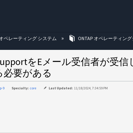
む
オペレーティング システム
ONTAP オペレーティング
upportをEメール受信者が受信しな
する必要がある
p-9
Specialty:
core
Last Updated:
11/18/2024, 7:34:59 PM