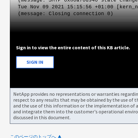
(message: SMTP 0x80a70d940 state change
Tue Nov 09 2021 15:15:56 +01:00 [kern_n
(message: Closing connection 0)
Sign in to view the entire content of this KB article.
SIGN IN
NetApp provides no representations or warranties regarding 
respect to any results that may be obtained by the use of 
and the use of this information or the implementation of a
and integrate them into the customer's operational envir
discussed in this document.
このページのトップへ