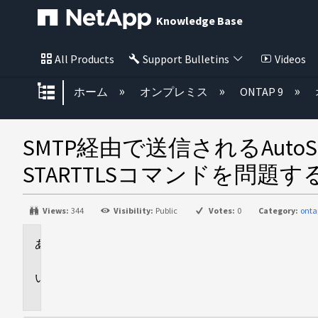
Knowledge Base
All Products
Support Bulletins
Videos
グローバル階層を展開/折りたた
ホーム
オンプレミス
ONTAP 9
SMTP経由で送信されるAutoS
STARTTLSコマンドを問題
Views:
344
Visibility:
Public
Votes:
0
Category:
onta
環
境
問
題