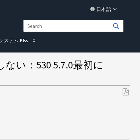
日本語
システム KBs
い：530 5.7.0最初に
PDF
と
し
て
保
存