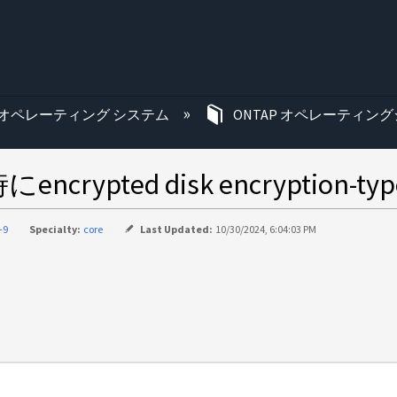
む
オペレーティング システム
ONTAP オペレーティング
ted disk encryption-ty
-9
Specialty:
core
Last Updated:
10/30/2024, 6:04:03 PM