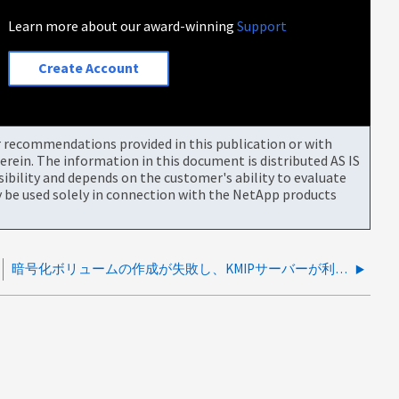
Learn more about our award-winning
Support
Create Account
or recommendations provided in this publication or with
rein. The information in this document is distributed AS IS
bility and depends on the customer's ability to evaluate
be used solely in connection with the NetApp products
暗号化ボリュームの作成が失敗し、KMIPサーバーが利用不可と表示されます