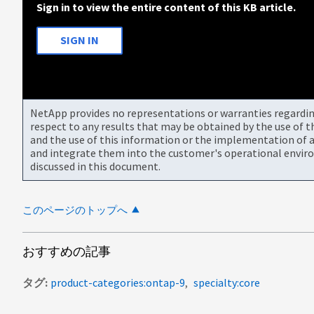
Sign in to view the entire content of this KB article.
SIGN IN
NetApp provides no representations or warranties regarding 
respect to any results that may be obtained by the use of 
and the use of this information or the implementation of a
and integrate them into the customer's operational envir
discussed in this document.
このページのトップへ
おすすめの記事
タグ
product-categories:ontap-9
specialty:core