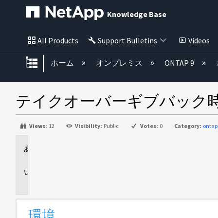
Knowledge Base
All Products
Support Bulletins
Videos
グローバル階層を展開/折りたた
ホーム
オンプレミス
ONTAP 9
テイクオーバーギブバック時にencryp
Views:
12
Visibility:
Public
Votes:
0
Category:
ontap
環
境
問
題
環境