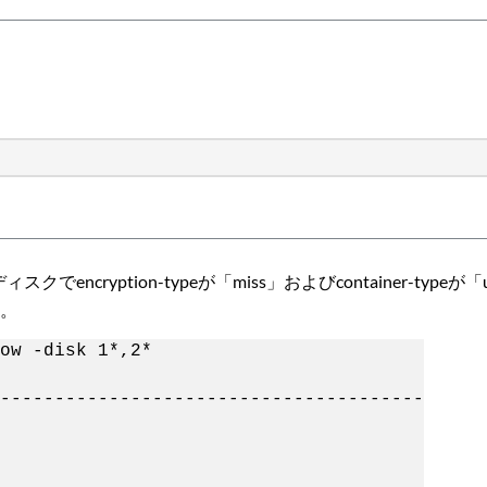
cryption-typeが「miss」およびcontainer-typeが
す。
ow -disk 1*,2*
---------------------------------------