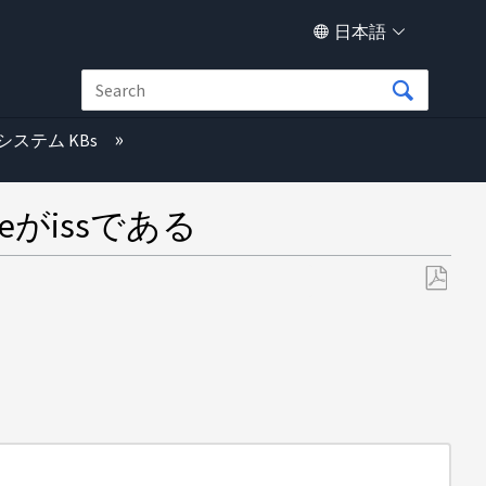
日本語
システム KBs
peがissである
PDF
と
し
て
保
存