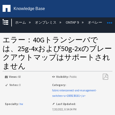
Knowledge Base
グローバル階層を展開/折りたたむ
ホーム
オンプレミス
ONTAP 9
オペレーティン
エラー：40Gトランシーバで
は、25g-4xおよび50g-2xのブレー
クアウトマップはサポートされ
ません
Views:
68
Visibility:
Public
PDF
Votes:
0
Category:
と
fabric-interconnect-and-management-
し
switches<a>2009238181</a>
て
Specialty:
hw
Last Updated:
保
7/20/2022, 8:54:04 PM
存