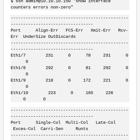
$ ssh admin@10.10.10.150 "show interface
counters errors non-zero"
-----------------------------------------------
---------------------------------
Port Align-Err FCS-Err Xmit-Err Rcv-
Err UnderSize OutDiscards
-----------------------------------------------
---------------------------------
Eth1/7 231 0 78 231 0
0
Eth1/8 292 0 81 292 0
0
Eth1/9 218 0 172 221 0
0
Eth1/10 223 0 165 226
0 0
-----------------------------------------------
---------------------------------
Port Single-Col Multi-Col Late-Col
Exces-Col Carri-Sen Runts
-----------------------------------------------