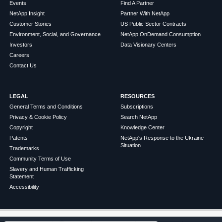
Events
Find A Partner
NetApp Insight
Partner With NetApp
Customer Stories
US Public Sector Contracts
Environment, Social, and Governance
NetApp OnDemand Consumption
Investors
Data Visionary Centers
Careers
Contact Us
LEGAL
RESOURCES
General Terms and Conditions
Subscriptions
Privacy & Cookie Policy
Search NetApp
Copyright
Knowledge Center
Patents
NetApp's Response to the Ukraine
Situation
Trademarks
Community Terms of Use
Slavery and Human Trafficking
Statement
Accessibility