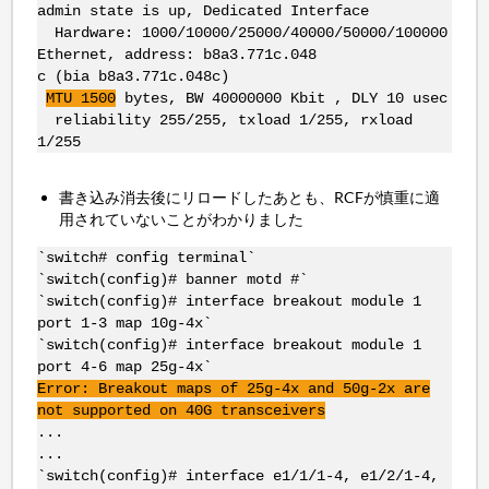
admin state is up, Dedicated Interface
Hardware: 1000/10000/25000/40000/50000/100000
Ethernet, address: b8a3.771c.048
c (bia b8a3.771c.048c)
MTU 1500
bytes, BW 40000000 Kbit , DLY 10 usec
reliability 255/255, txload 1/255, rxload
1/255
書き込み消去後にリロードしたあとも、RCFが慎重に適
用されていないことがわかりました
`switch# config terminal`
`switch(config)# banner motd #`
`switch(config)# interface breakout module 1
port 1-3 map 10g-4x`
`switch(config)# interface breakout module 1
port 4-6 map 25g-4x`
Error: Breakout maps of 25g-4x and 50g-2x are
not supported on 40G transceivers
...
...
`switch(config)# interface e1/1/1-4, e1/2/1-4,