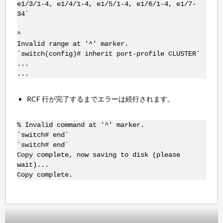
e1/3/1-4, e1/4/1-4, e1/5/1-4, e1/6/1-4, e1/7-
34`
^
Invalid range at '^' marker.
`switch(config)# inherit port-profile CLUSTER`
...
...
RCF 行が完了するまでエラーは続行されます。
% Invalid command at '^' marker.
`switch# end`
`switch# end`
Copy complete, now saving to disk (please
wait)...
Copy complete.