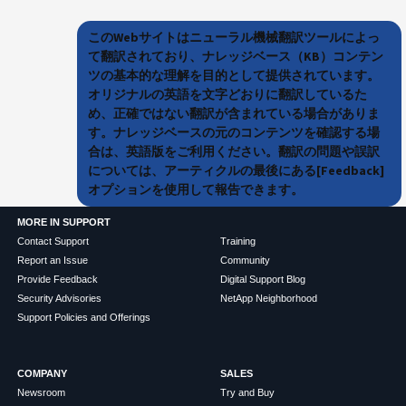
このWebサイトはニューラル機械翻訳ツールによっ
て翻訳されており、ナレッジベース（KB）コンテン
ツの基本的な理解を目的として提供されています。
オリジナルの英語を文字どおりに翻訳しているた
め、正確ではない翻訳が含まれている場合がありま
す。ナレッジベースの元のコンテンツを確認する場
合は、英語版をご利用ください。翻訳の問題や誤訳
については、アーティクルの最後にある[Feedback]
オプションを使用して報告できます。
MORE IN SUPPORT
Contact Support
Training
Report an Issue
Community
Provide Feedback
Digital Support Blog
Security Advisories
NetApp Neighborhood
Support Policies and Offerings
COMPANY
SALES
Newsroom
Try and Buy