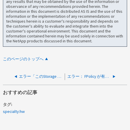
any results that may be obtained by the use of the information or
observance of any recommendations provided herein. The
information in this document is distributed AS IS and the use of this
information or the implementation of any recommendations or
techniques herein is a customer's responsibility and depends on
the customer's ability to evaluate and integrate them into the
customer's operational environment. This document and the
information contained herein may be used solely in connection with
the NetApp products discussed in this document.
このページのトップへ
エラー「このStorage Virtual Machineにはルートボリュームがありません」
エラー： FPolicy が有効になっていると、ソースファイルまたはディスクから読み取ることができません
おすすめの記事
タグ
specialty:hw