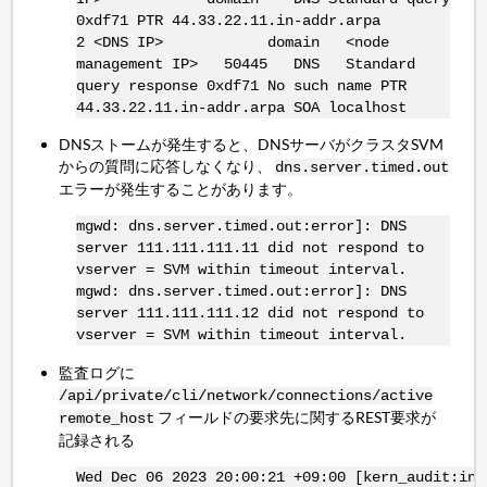
0xdf71 PTR 44.33.22.11.in-addr.arpa
2 <DNS IP> domain <node
management IP> 50445 DNS Standard
query response 0xdf71 No such name PTR
44.33.22.11.in-addr.arpa SOA localhost
DNSストームが発生すると、DNSサーバがクラスタSVM
からの質問に応答しなくなり、
dns.server.timed.out
エラーが発生することがあります。
mgwd: dns.server.timed.out:error]: DNS
server 111.111.111.11 did not respond to
vserver = SVM within timeout interval.
mgwd: dns.server.timed.out:error]: DNS
server 111.111.111.12 did not respond to
vserver = SVM within timeout interval.
監査ログに
/api/private/cli/network/connections/active
フィールドの要求先に関するREST要求が
remote_host
記録される
Wed Dec 06 2023 20:00:21 +09:00 [kern_audit:inf