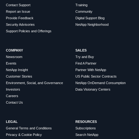
Contact Support
Training
Report an Issue
Community
Provide Feedback
Digital Support Blog
Security Advisories
NetApp Neighborhood
Support Policies and Offerings
COMPANY
SALES
Newsroom
Try and Buy
Events
Find A Partner
NetApp Insight
Partner With NetApp
Customer Stories
US Public Sector Contracts
Environment, Social, and Governance
NetApp OnDemand Consumption
Investors
Data Visionary Centers
Careers
Contact Us
LEGAL
RESOURCES
General Terms and Conditions
Subscriptions
Privacy & Cookie Policy
Search NetApp