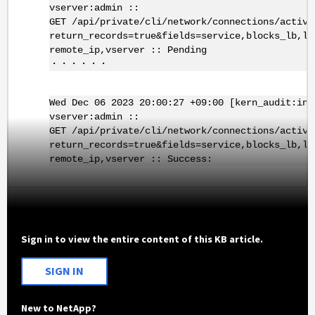
vserver:admin ::
GET /api/private/cli/network/connections/active
return_records=true&fields=service,blocks_lb,li
remote_ip,vserver :: Pending
・・・・・・
Wed Dec 06 2023 20:00:27 +09:00 [kern_audit:inf
vserver:admin ::
GET /api/private/cli/network/connections/active
return_records=true&fields=service,blocks_lb,li
remote_ip,vserver :: Success:
Sign in to view the entire content of this KB article.
SIGN IN
New to NetApp?