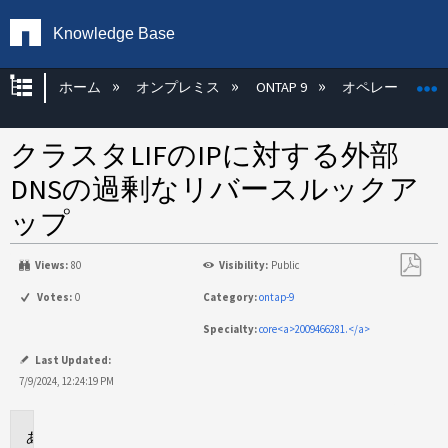
Knowledge Base
グローバル階層を展開/折りたたむ
ホーム
オンプレミス
ONTAP 9
オペレーティン
クラスタLIFのIPに対する外部
DNSの過剰なリバースルックア
ップ
Views:
80
Visibility:
Public
PDF
Votes:
0
Category:
ontap-9
と
Specialty:
core<a>2009466281.</a>
し
て
Last Updated:
保
7/9/2024, 12:24:19 PM
存
環