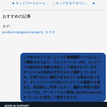
ネットワークルートが原因でsyslogサーバにイベントが送信されませんでした
ロックするアカウントを原因できる管理者としての認証を何度も試行する
おすすめの記事
タグ
product-categories:ontap-9
エリオ
このWebサイトはニューラル機械翻訳ツールによっ
て翻訳されており、ナレッジベース（KB）コンテン
ツの基本的な理解を目的として提供されています。
オリジナルの英語を文字どおりに翻訳しているた
め、正確ではない翻訳が含まれている場合がありま
す。ナレッジベースの元のコンテンツを確認する場
合は、英語版をご利用ください。翻訳の問題や誤訳
については、アーティクルの最後にある[Feedback]
オプションを使用して報告できます。
MORE IN SUPPORT