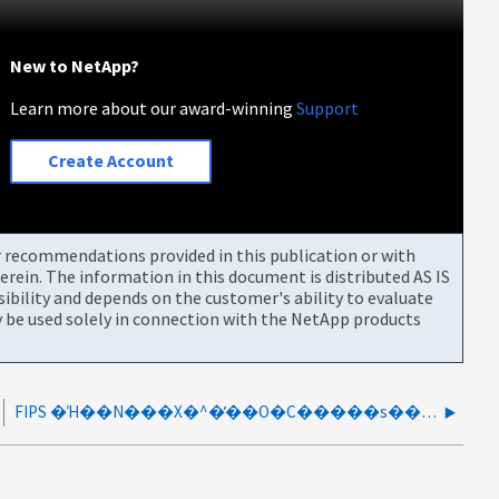
New to NetApp?
Learn more about our award-winning
Support
Create Account
or recommendations provided in this publication or with
rein. The information in this document is distributed AS IS
bility and depends on the customer's ability to evaluate
be used solely in connection with the NetApp products
FIPS �Ή��N���X�^�̓��O�C�����s�����s���������O�C���͐��������ƕ?��܂�