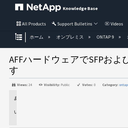
Knowledge Base
All Products
Support Bulletins
Videos
グローバル階層を展開/折りたた
ホーム
オンプレミス
ONTAP 9
AFFハードウェアでSFPお
す
Views:
24
Visibility:
Public
Votes:
0
Category:
ontap
環
境
問
題