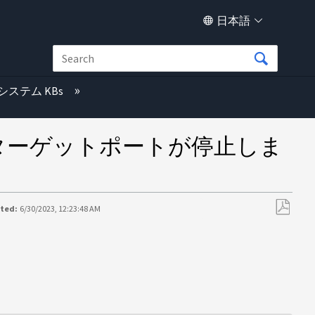
日本語
システム KBs
Pターゲットポートが停止しま
ated:
6/30/2023, 12:23:48 AM
PDF
と
し
て
保
存