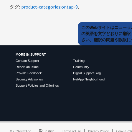
タグ
product-categories:ontap-9
このWebサイトはニュー
の英語を文字どおりに翻訳
さい。翻訳の問題や誤訳につ
MORE IN SUPPORT
Contact Support
Training
Report an Issue
Community
Provide Feedback
Digital Support Blog
Security Advisories
NetApp Neighborhood
Support Policies and Offerings
©
2026
NetApp
English
Terms of Use
Privacy Policy
Cookie Pol