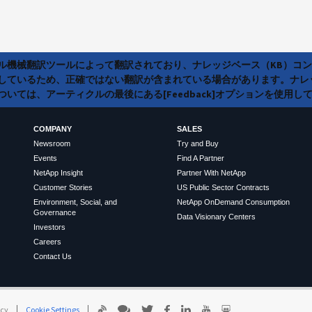
ラル機械翻訳ツールによって翻訳されており、ナレッジベース（KB）コ
しているため、正確ではない翻訳が含まれている場合があります。ナレ
いては、アーティクルの最後にある[Feedback]オプションを使用し
COMPANY
SALES
Newsroom
Try and Buy
Events
Find A Partner
NetApp Insight
Partner With NetApp
Customer Stories
US Public Sector Contracts
Environment, Social, and
NetApp OnDemand Consumption
Governance
Data Visionary Centers
Investors
Careers
Contact Us
icy
Cookie Settings