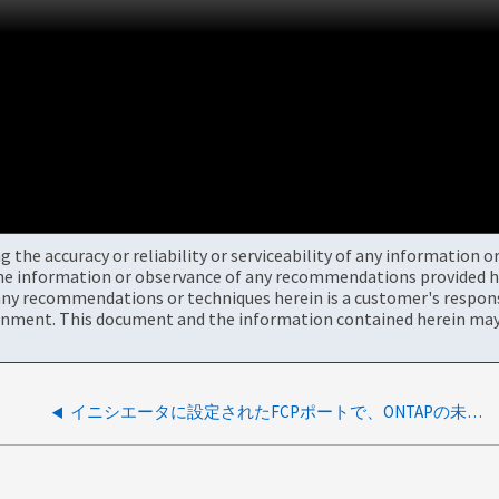
the accuracy or reliability or serviceability of any information 
the information or observance of any recommendations provided he
ny recommendations or techniques herein is a customer's responsi
onment. This document and the information contained herein may 
イニシエータに設定されたFCPポートで、ONTAPの未承諾フレームが原因で一定のリセットが発生する