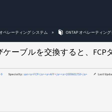
む
オペレーティング システム
ONTAP オペレーティング
よびケーブルを交換すると、FC
-9
Specialty:
san<a>FCP</a><a>AFF</a><a>2009601753</a>
Last Upd