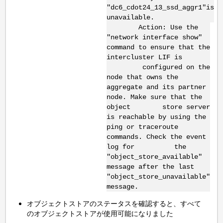
"dc6_cdot24_13_ssd_aggr1"
is
unavailable.
Action: Use the
"network interface show"
command to ensure that the
intercluster LIF is
configured on the
node that owns the
aggregate and its partner
node. Make sure that the
object store server
is reachable by using the
ping or traceroute
commands. Check the event
log for the
"object_store_available"
message after the last
"object_store_unavailable"
message.
オブジェクトストアのステータスを確認すると、すべて
のオブジェクトストアが使用可能になりました