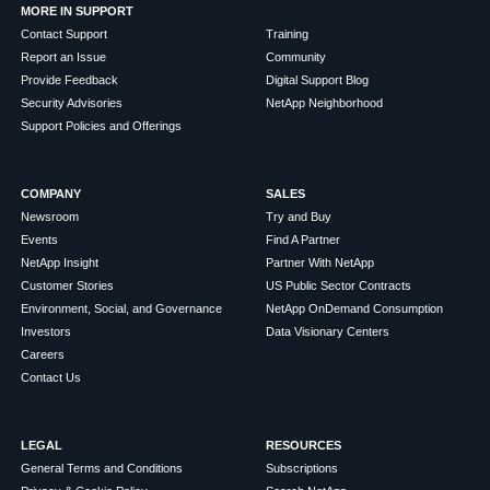
MORE IN SUPPORT
Contact Support
Training
Report an Issue
Community
Provide Feedback
Digital Support Blog
Security Advisories
NetApp Neighborhood
Support Policies and Offerings
COMPANY
SALES
Newsroom
Try and Buy
Events
Find A Partner
NetApp Insight
Partner With NetApp
Customer Stories
US Public Sector Contracts
Environment, Social, and Governance
NetApp OnDemand Consumption
Investors
Data Visionary Centers
Careers
Contact Us
LEGAL
RESOURCES
General Terms and Conditions
Subscriptions