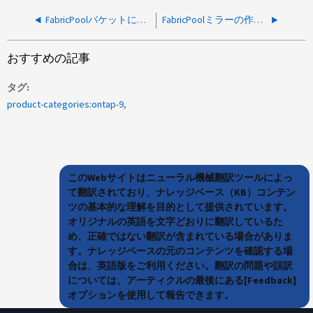
FabricPoolバケットに表示されている使用済みスペースが、ボリュームから階層化されたスペースよりも多い
FabricPoolミラーの作成がボリューム移動処理について言及して失敗する
おすすめの記事
タグ
product-categories:ontap-9
このWebサイトはニューラル機械翻訳ツールによっ
て翻訳されており、ナレッジベース（KB）コンテン
ツの基本的な理解を目的として提供されています。
オリジナルの英語を文字どおりに翻訳しているた
め、正確ではない翻訳が含まれている場合がありま
す。ナレッジベースの元のコンテンツを確認する場
合は、英語版をご利用ください。翻訳の問題や誤訳
については、アーティクルの最後にある[Feedback]
オプションを使用して報告できます。