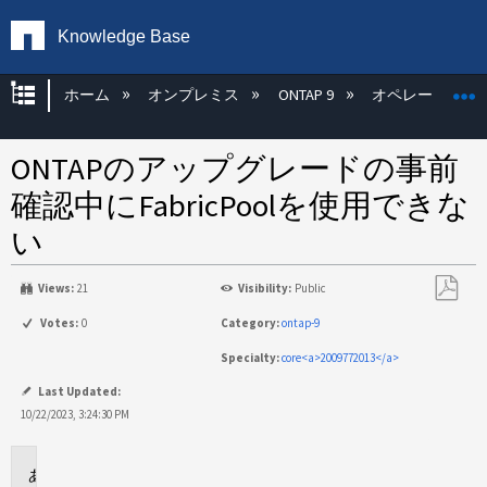
Knowledge Base
グローバル階層を展開/折りたたむ
ホーム
オンプレミス
ONTAP 9
オペレーティン
ONTAPのアップグレードの事前
確認中にFabricPoolを使用できな
い
Views:
21
Visibility:
Public
PDF
Votes:
0
Category:
ontap-9
と
Specialty:
core<a>2009772013</a>
し
て
Last Updated:
保
10/22/2023, 3:24:30 PM
存
環