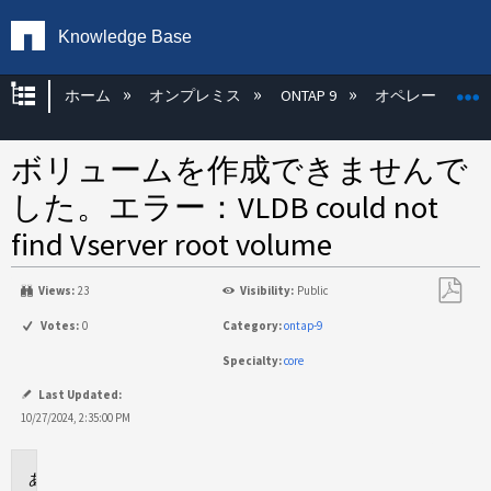
Knowledge Base
グローバル階層を展開/折りたたむ
ホーム
オンプレミス
ONTAP 9
オペレーティン
ボリュームを作成できませんで
した。エラー：VLDB could not
find Vserver root volume
Views:
23
Visibility:
Public
PDF
Votes:
0
Category:
ontap-9
と
Specialty:
core
し
て
Last Updated:
保
10/27/2024, 2:35:00 PM
存
環