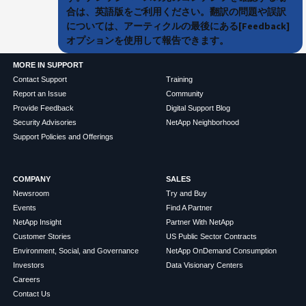
合は、英語版をご利用ください。翻訳の問題や誤訳
については、アーティクルの最後にある[Feedback]
オプションを使用して報告できます。
MORE IN SUPPORT
Contact Support
Training
Report an Issue
Community
Provide Feedback
Digital Support Blog
Security Advisories
NetApp Neighborhood
Support Policies and Offerings
COMPANY
SALES
Newsroom
Try and Buy
Events
Find A Partner
NetApp Insight
Partner With NetApp
Customer Stories
US Public Sector Contracts
Environment, Social, and Governance
NetApp OnDemand Consumption
Investors
Data Visionary Centers
Careers
Contact Us