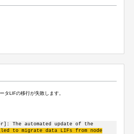
タLIFの移行が失敗します。
or]: The automated update of the
iled to migrate data
LIFs
from node