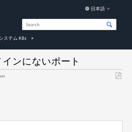
日本語
システム KBs
ドメインにないポート
0 AM
PDF
と
し
て
保
存