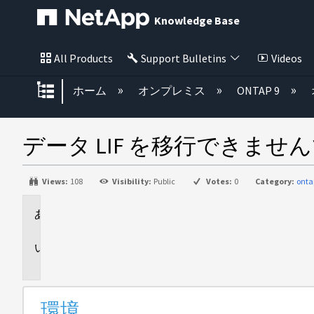
Knowledge Base
All Products
Support Bulletins
Videos
グローバル階層を展開/折りたた
ホーム
オンプレミス
ONTAP 9
データ LIF を移行でき
Views:
108
Visibility:
Public
Votes:
0
Category:
onta
環
境
問
題
環境