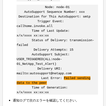
Node: node-01
AutoSupport Sequence Number: xxx
Destination for This AutoSupport: smtp
Trigger Event:
callhome.invoke.all
Time of Last Update:
x/x/xxxx xx:xx:xx
Status of Delivery: transmission-
failed
Delivery Attempts: 15
AutoSupport Subject:
USER_TRIGGERED(ALL:node-
01_NetApp_Test_Alert)
Delivery URI:
mailto:autosupport@netapp.com
Last Error:
Failed sending
data to the peer
Time of Generation:
x/x/xxxx xx:xx:xx
通知ログで次のエラーを確認してください。