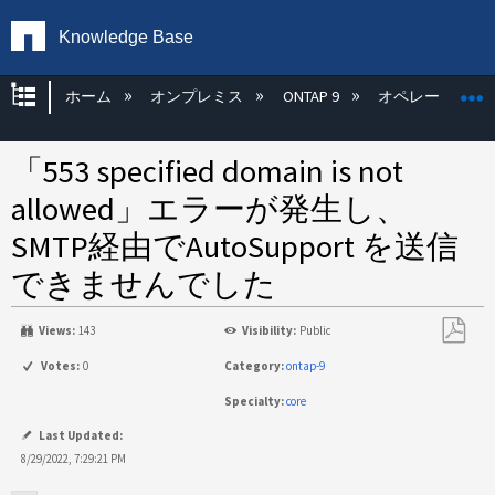
Knowledge Base
グローバル階層を展開/折りたたむ
ホーム
オンプレミス
ONTAP 9
オペレーティン
「553 specified domain is not
allowed」エラーが発生し、
SMTP経由でAutoSupport を送信
できませんでした
Views:
143
Visibility:
Public
PDF
Votes:
0
Category:
ontap-9
と
Specialty:
core
し
て
Last Updated:
保
8/29/2022, 7:29:21 PM
存