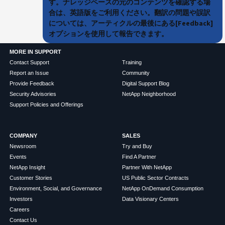
す。ナレッジベースの元のコンテンツを確認する場
合は、英語版をご利用ください。翻訳の問題や誤訳
については、アーティクルの最後にある[Feedback]
オプションを使用して報告できます。
MORE IN SUPPORT
Contact Support
Training
Report an Issue
Community
Provide Feedback
Digital Support Blog
Security Advisories
NetApp Neighborhood
Support Policies and Offerings
COMPANY
SALES
Newsroom
Try and Buy
Events
Find A Partner
NetApp Insight
Partner With NetApp
Customer Stories
US Public Sector Contracts
Environment, Social, and Governance
NetApp OnDemand Consumption
Investors
Data Visionary Centers
Careers
Contact Us