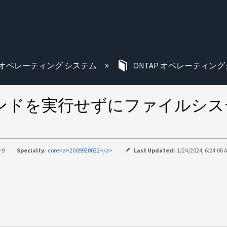
む
オペレーティング システム
ONTAP オペレーティング
s on」コマンドを実行せずにファ
-9
Specialty:
core<a>2009920022</a>
Last Updated:
1/24/2024, 6:24:06