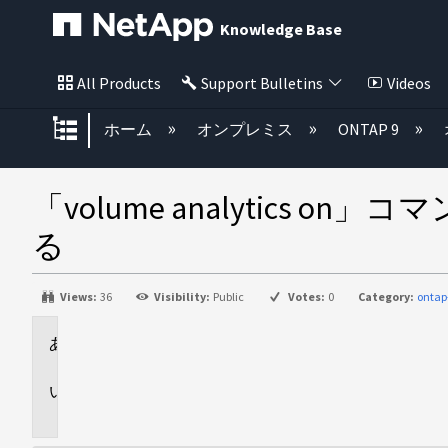
Knowledge Base
All Products
Support Bulletins
Videos
グローバル階層を展開/折りたた
ホーム
オンプレミス
ONTAP 9
「volume analytic
る
Views:
36
Visibility:
Public
Votes:
0
Category:
ontap
環
境
問
題