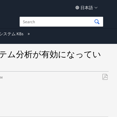
日本語
システム KBs
イルシステム分析が有効になってい
 AM
PDF
と
し
て
保
存