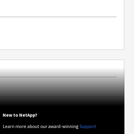
New to NetApp?
Learn more about our award-winning
Support