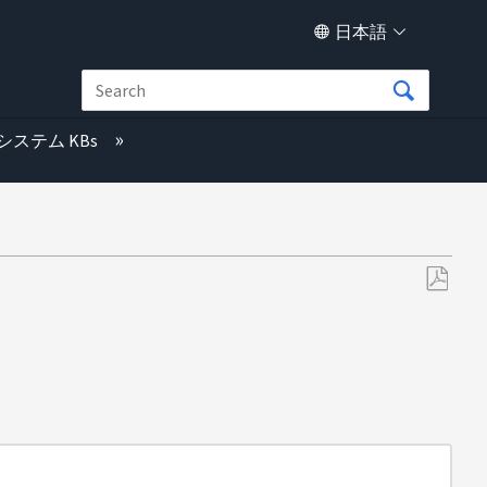
日本語
システム KBs
PDF
と
し
て
保
存