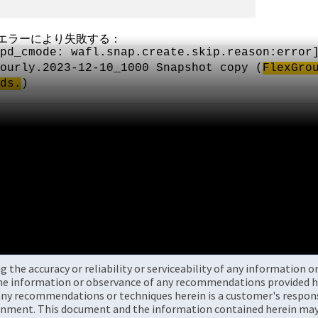
エラーにより失敗する：
apd_cmode: wafl.snap.create.skip.reason:error
ourly.2023-12-10_1000 Snapshot copy (
FlexGro
ds.
)
the accuracy or reliability or serviceability of any information 
the information or observance of any recommendations provided he
ny recommendations or techniques herein is a customer's responsi
onment. This document and the information contained herein may 