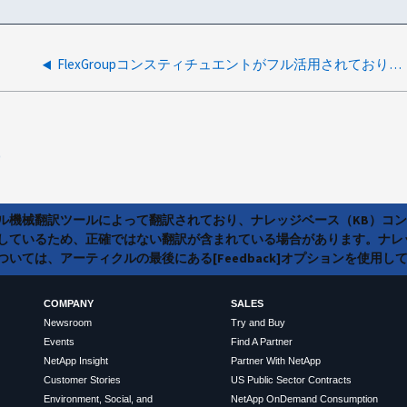
FlexGroupコンスティチュエントがフル活用されており、アグリゲートにスペースが残っていない
0
ラル機械翻訳ツールによって翻訳されており、ナレッジベース（KB）コ
しているため、正確ではない翻訳が含まれている場合があります。ナレ
いては、アーティクルの最後にある[Feedback]オプションを使用し
COMPANY
SALES
Newsroom
Try and Buy
Events
Find A Partner
NetApp Insight
Partner With NetApp
Customer Stories
US Public Sector Contracts
Environment, Social, and
NetApp OnDemand Consumption