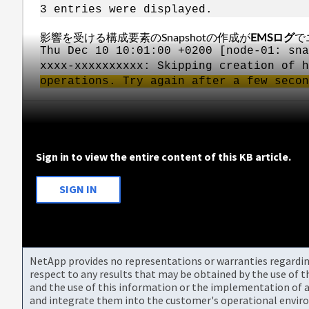
3 entries were displayed.
影響を受ける構成要素のSnapshotの作成が
EMSログ
で
Thu Dec 10 10:01:00 +0200 [node-01: sn
xxxx-xxxxxxxxxx: Skipping creation of h
operations. Try again after a few secon
Sign in to view the entire content of this KB article.
SIGN IN
NetApp provides no representations or warranties regarding 
respect to any results that may be obtained by the use of 
and the use of this information or the implementation of a
and integrate them into the customer's operational envir