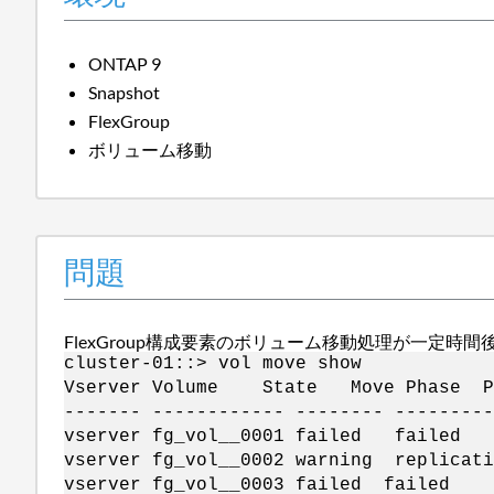
ONTAP 9
Snapshot
FlexGroup
ボリューム移動
問題
FlexGroup構成要素のボリューム移動処理が一定
cluster-01::> vol move show
Vserver Volume State Move Phase Per
------- ------------ -------- ---------
vserver fg_vol__0001 faile
vserver fg_vol__0002 warning
vserver fg_vol__0003 failed f