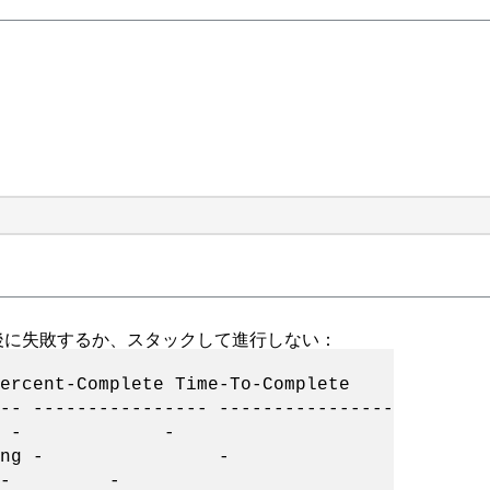
時間後に失敗するか、スタックして進行しない：
cent-Complete Time-To-Complete
-- ---------------- ----------------
d failed - -
 replicating - -
ailed - -