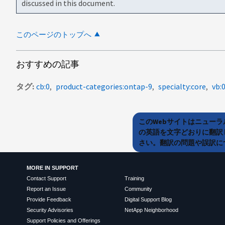
discussed in this document.
このページのトップへ
おすすめの記事
タグ
cb:0
product-categories:ontap-9
specialty:core
vb:
このWebサイトはニュー
の英語を文字どおりに翻訳
さい。翻訳の問題や誤訳につ
MORE IN SUPPORT
Contact Support
Training
Report an Issue
Community
Provide Feedback
Digital Support Blog
Security Advisories
NetApp Neighborhood
Support Policies and Offerings