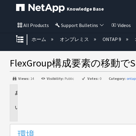
Knowledge Base
All Products
Support Bulletins
Videos
グローバル階層を展開/折りたた
ホーム
オンプレミス
ONTAP 9
FlexGroup構成要素の移動で
Views:
14
Visibility:
Public
Votes:
0
Category:
ontap
環
境
問
題
環境