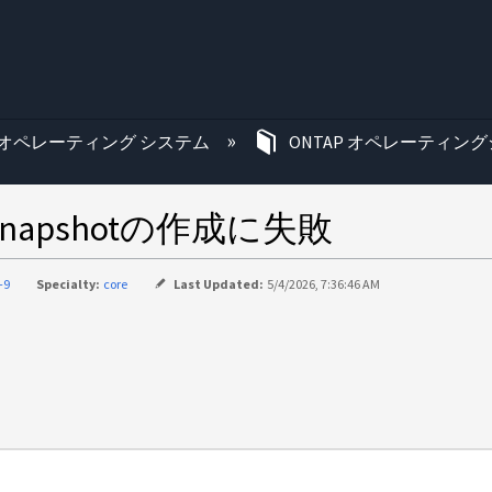
む
オペレーティング システム
ONTAP オペレーティング
Snapshotの作成に失敗
-9
Specialty:
core
Last Updated:
5/4/2026, 7:36:46 AM