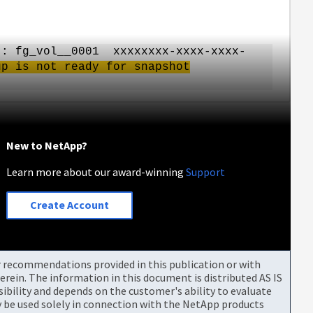
]: fg_vol__0001 xxxxxxxx-xxxx-xxxx-
up is not ready for snapshot
New to NetApp?
Learn more about our award-winning
Support
Create Account
or recommendations provided in this publication or with
rein. The information in this document is distributed AS IS
bility and depends on the customer's ability to evaluate
be used solely in connection with the NetApp products