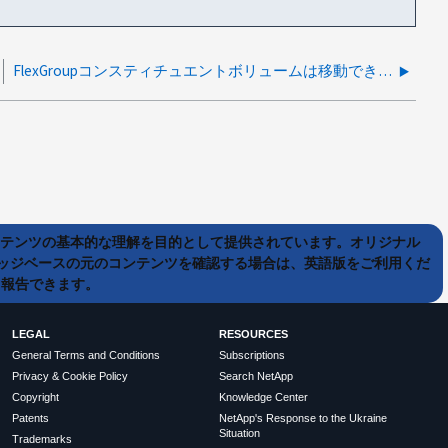
FlexGroupコンスティチュエントボリュームは移動できません
ンテンツの基本的な理解を目的として提供されています。オリジナル
ッジベースの元のコンテンツを確認する場合は、英語版をご利用くだ
て報告できます。
LEGAL
RESOURCES
General Terms and Conditions
Subscriptions
Privacy & Cookie Policy
Search NetApp
Copyright
Knowledge Center
Patents
NetApp's Response to the Ukraine
Situation
Trademarks