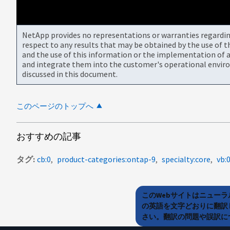
NetApp provides no representations or warranties regarding 
respect to any results that may be obtained by the use of 
and the use of this information or the implementation of a
and integrate them into the customer's operational envir
discussed in this document.
このページのトップへ
おすすめの記事
タグ
cb:0
product-categories:ontap-9
specialty:core
vb:
このWebサイトはニュー
の英語を文字どおりに翻訳
さい。翻訳の問題や誤訳につ