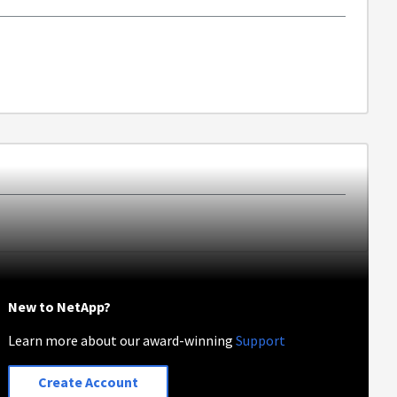
New to NetApp?
Learn more about our award-winning
Support
Create Account