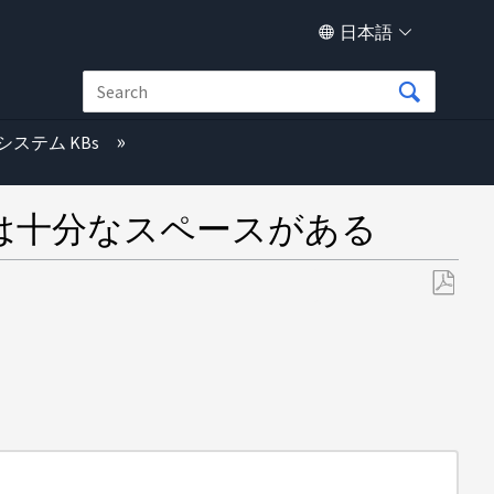
日本語
システム KBs
p には十分なスペースがある
PDF
と
し
て
保
存