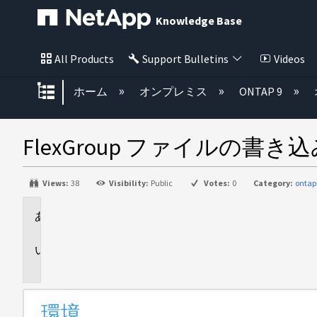
Knowledge Base
All Products
Support Bulletins
Videos
グローバル階層を展開/折りたた
ホーム
オンプレミス
ONTAP 9
FlexGroup ファイルの書
Views:
38
Visibility:
Public
Votes:
0
Category:
ontap
環
境
問
題
環境