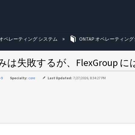
む
オペレーティング システム
ONTAP オペレーティング
き込みは失敗するが、FlexGrou
-9
Specialty:
core
Last Updated:
7/27/2026, 8:34:27 PM