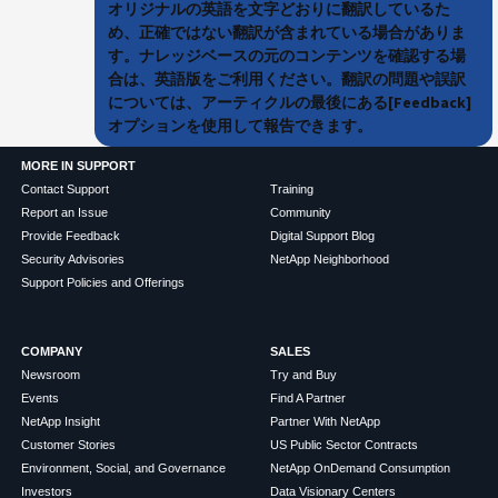
オリジナルの英語を文字どおりに翻訳しているた
め、正確ではない翻訳が含まれている場合がありま
す。ナレッジベースの元のコンテンツを確認する場
合は、英語版をご利用ください。翻訳の問題や誤訳
については、アーティクルの最後にある[Feedback]
オプションを使用して報告できます。
MORE IN SUPPORT
Contact Support
Training
Report an Issue
Community
Provide Feedback
Digital Support Blog
Security Advisories
NetApp Neighborhood
Support Policies and Offerings
COMPANY
SALES
Newsroom
Try and Buy
Events
Find A Partner
NetApp Insight
Partner With NetApp
Customer Stories
US Public Sector Contracts
Environment, Social, and Governance
NetApp OnDemand Consumption
Investors
Data Visionary Centers