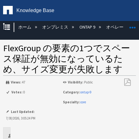
Knowledge Base
グローバル階層を展開/折りたたむ
ホーム
オンプレミス
ONTAP 9
オペレーティン
FlexGroup の要素の1つでスペー
ス保証が無効になっているた
め、サイズ変更が失敗します
Views:
47
Visibility:
Public
PDF
Votes:
0
Category:
ontap-9
と
Specialty:
core
し
て
Last Updated:
保
7/30/2026, 3:05:24 PM
存
環