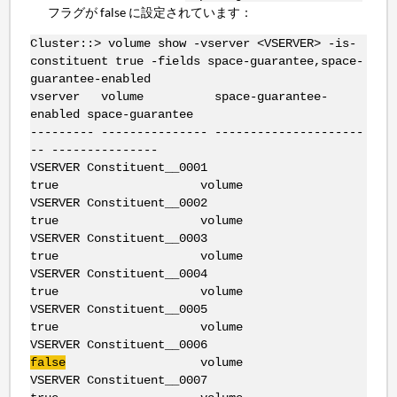
フラグが false に設定されています：
Cluster::> volume show -vserver <VSERVER> -is-
constituent true -fields space-guarantee,space-
guarantee-enabled
vserver volume space-guarantee-
enabled space-guarantee
--------- --------------- ---------------------
-- ---------------
VSERVER Constituent__0001
true volume
VSERVER Constituent__0002
true volume
VSERVER Constituent__0003
true volume
VSERVER Constituent__0004
true volume
VSERVER Constituent__0005
true volume
VSERVER Constituent__0006
false
volume
VSERVER Constituent__0007