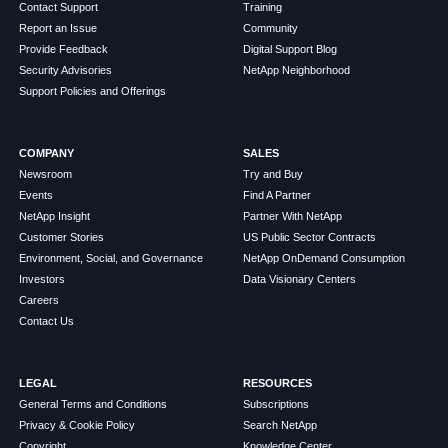
Contact Support
Training
Report an Issue
Community
Provide Feedback
Digital Support Blog
Security Advisories
NetApp Neighborhood
Support Policies and Offerings
COMPANY
SALES
Newsroom
Try and Buy
Events
Find A Partner
NetApp Insight
Partner With NetApp
Customer Stories
US Public Sector Contracts
Environment, Social, and Governance
NetApp OnDemand Consumption
Investors
Data Visionary Centers
Careers
Contact Us
LEGAL
RESOURCES
General Terms and Conditions
Subscriptions
Privacy & Cookie Policy
Search NetApp
Copyright
Knowledge Center