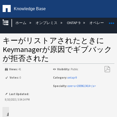
Knowledge Base
グローバル階層を展開/折りたたむ
ホーム
オンプレミス
ONTAP 9
オペレーティン
キーがリストアされたときに
Keymanagerが原因でギブバック
が拒否された
Views:
41
Visibility:
Public
PDF
Votes:
0
Category:
ontap-9
と
Specialty:
core<a>2009613414</a>
し
て
Last Updated:
保
8/10/2023, 5:54:14 PM
存
環