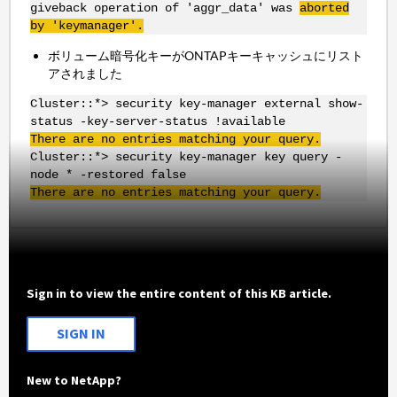
giveback operation of 'aggr_data' was
aborted
by 'keymanager'.
ボリューム暗号化キーがONTAPキーキャッシュにリスト
アされました
Cluster::*> security key-manager external show-
status -key-server-status !available
There are no entries matching your query.
Cluster::*> security key-manager key query -
node * -restored false
There are no entries matching your query.
Sign in to view the entire content of this KB article.
SIGN IN
New to NetApp?