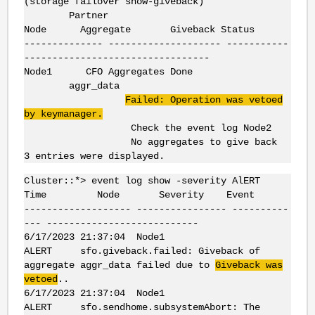
(storage failover show-giveback)
Partner
Node Aggregate Giveback Status
-------------- -------------------- -----------
---------------------------------
Node1 CFO Aggregates Done
aggr_data
Failed: Operation was vetoed
by keymanager.
Check the event log Node2
No aggregates to give back
3 entries were displayed.
Cluster::*> event log show -severity AlERT
Time Node Severity Event
------------------- ---------------- ----------
--- ---------------------------
6/17/2023 21:37:04 Node1
ALERT sfo.giveback.failed: Giveback of
aggregate aggr_data failed due to
Giveback was
vetoed
..
6/17/2023 21:37:04 Node1
ALERT sfo.sendhome.subsystemAbort: The