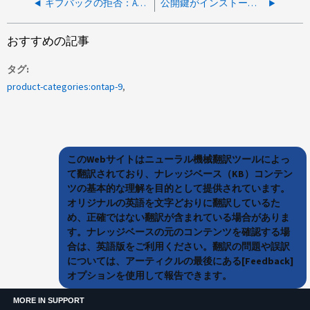
ギブバックの拒否：AutoSupport 収集がまだ進行中です
公開鍵がインストールされているとGoogle認証が機能しない
おすすめの記事
タグ
product-categories:ontap-9
このWebサイトはニューラル機械翻訳ツールによっ
て翻訳されており、ナレッジベース（KB）コンテン
ツの基本的な理解を目的として提供されています。
オリジナルの英語を文字どおりに翻訳しているた
め、正確ではない翻訳が含まれている場合がありま
す。ナレッジベースの元のコンテンツを確認する場
合は、英語版をご利用ください。翻訳の問題や誤訳
については、アーティクルの最後にある[Feedback]
オプションを使用して報告できます。
MORE IN SUPPORT