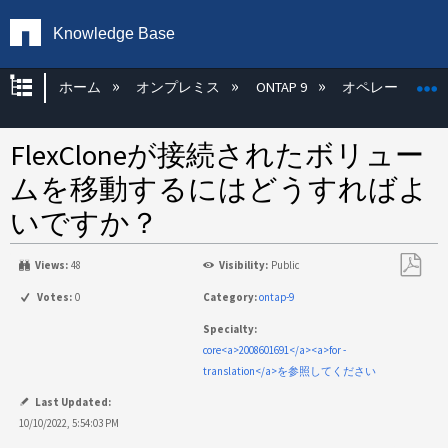
Knowledge Base
グローバル階層を展開/折りたたむ
ホーム
オンプレミス
ONTAP 9
オペレーティン
FlexCloneが接続されたボリュー
ムを移動するにはどうすればよ
いですか？
Views:
48
Visibility:
Public
PDF
Votes:
0
Category:
ontap-9
と
Specialty:
し
core<a>2008601691</a><a>for -
て
translation</a>を参照してください
保
存
Last Updated:
10/10/2022, 5:54:03 PM