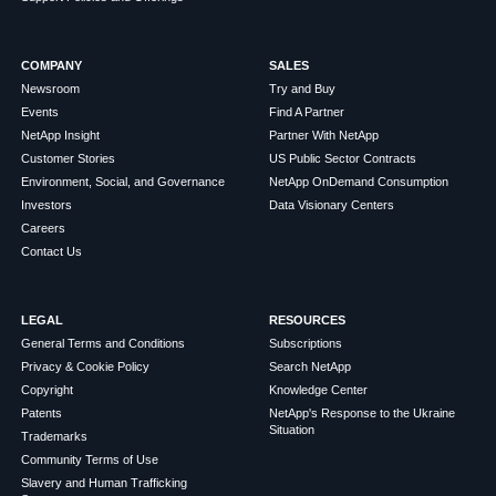
COMPANY
SALES
Newsroom
Try and Buy
Events
Find A Partner
NetApp Insight
Partner With NetApp
Customer Stories
US Public Sector Contracts
Environment, Social, and Governance
NetApp OnDemand Consumption
Investors
Data Visionary Centers
Careers
Contact Us
LEGAL
RESOURCES
General Terms and Conditions
Subscriptions
Privacy & Cookie Policy
Search NetApp
Copyright
Knowledge Center
Patents
NetApp's Response to the Ukraine
Situation
Trademarks
Community Terms of Use
Slavery and Human Trafficking