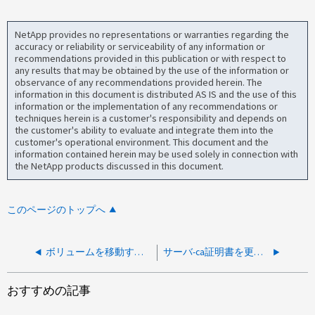
NetApp provides no representations or warranties regarding the
accuracy or reliability or serviceability of any information or
recommendations provided in this publication or with respect to
any results that may be obtained by the use of the information or
observance of any recommendations provided herein. The
information in this document is distributed AS IS and the use of this
information or the implementation of any recommendations or
techniques herein is a customer's responsibility and depends on
the customer's ability to evaluate and integrate them into the
customer's operational environment. This document and the
information contained herein may be used solely in connection with
the NetApp products discussed in this document.
このページのトップへ
ボリュームを移動する前に、ターゲットのアグリゲート上でボリュームが必要とする容量を知るにはどうすればよいですか？
サーバ-ca証明書を更新するにはどうすればよいですか？
おすすめの記事