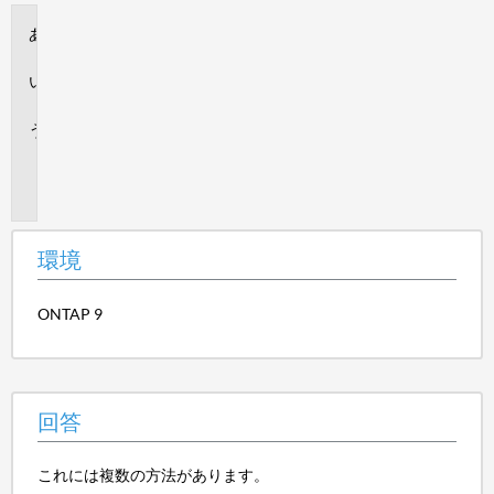
環
境
回
答
追
加
情
報
環境
ONTAP 9
回答
これには複数の方法があります。