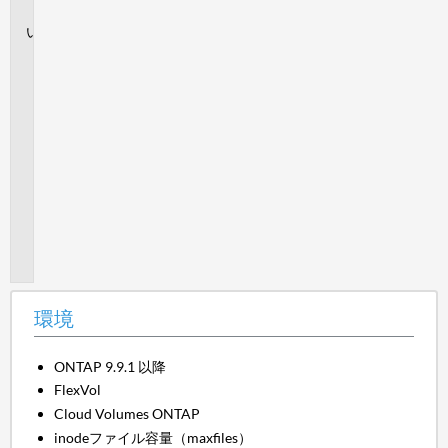
境
説
明
続
行
す
る
前
の
考
慮
事
項：
環境
ONTAP 9.9.1 以降
FlexVol
Cloud Volumes ONTAP
inodeファイル容量（maxfiles）