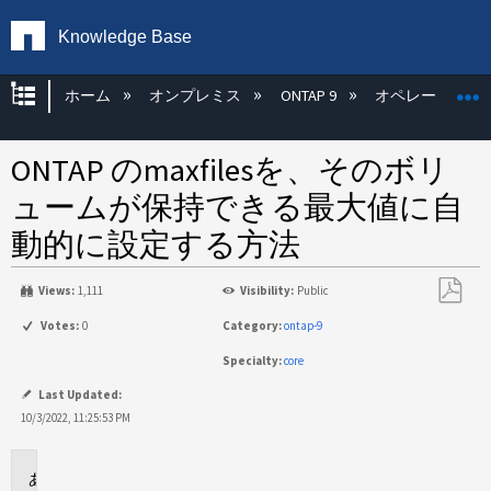
Knowledge Base
グローバル階層を展開/折りたたむ
ホーム
オンプレミス
ONTAP 9
オペレーティン
ONTAP のmaxfilesを、そのボリ
ュームが保持できる最大値に自
動的に設定する方法
Views:
1,111
Visibility:
Public
PDF
Votes:
0
Category:
ontap-9
と
Specialty:
core
し
て
Last Updated:
保
10/3/2022, 11:25:53 PM
存
環