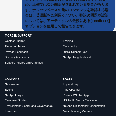
め、正確ではない翻訳が含まれている場合がありま
す。ナレッジベースの元のコンテンツを確認する場
合は、英語版をご利用ください。翻訳の問題や誤訳
については、アーティクルの最後にある[Feedback]
オプションを使用して報告できます。
MORE IN SUPPORT
Contact Support
Training
Report an Issue
Community
Provide Feedback
Digital Support Blog
Security Advisories
NetApp Neighborhood
Support Policies and Offerings
COMPANY
SALES
Newsroom
Try and Buy
Events
Find A Partner
NetApp Insight
Partner With NetApp
Customer Stories
US Public Sector Contracts
Environment, Social, and Governance
NetApp OnDemand Consumption
Investors
Data Visionary Centers