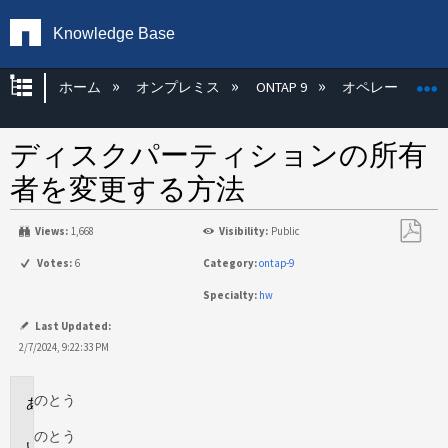
Knowledge Base
グローバル階層を展開/折りたたむ
ホーム
オンプレミス
ONTAP 9
オペレーティン
ディスクパーティションの所有
者を変更する方法
Views:
1,668
Visibility:
Public
PDF
Votes:
6
Category:
ontap-9
と
Specialty:
hw
し
て
Last Updated:
保
2/7/2024, 9:22:33 PM
存
のとう
環
境
のとう
説