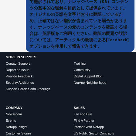
て翻訳されており、ナレッジベース（KB）コンテン
ツの基本的な理解を目的として提供されています。
オリジナルの英語を文字どおりに翻訳しているた
め、正確ではない翻訳が含まれている場合がありま
す。ナレッジベースの元のコンテンツを確認する場
合は、英語版をご利用ください。翻訳の問題や誤訳
については、アーティクルの最後にある[Feedback]
オプションを使用して報告できます。
MORE IN SUPPORT
Contact Support
Training
Report an Issue
Community
Provide Feedback
Digital Support Blog
Security Advisories
NetApp Neighborhood
Support Policies and Offerings
COMPANY
SALES
Newsroom
Try and Buy
Events
Find A Partner
NetApp Insight
Partner With NetApp
Customer Stories
US Public Sector Contracts