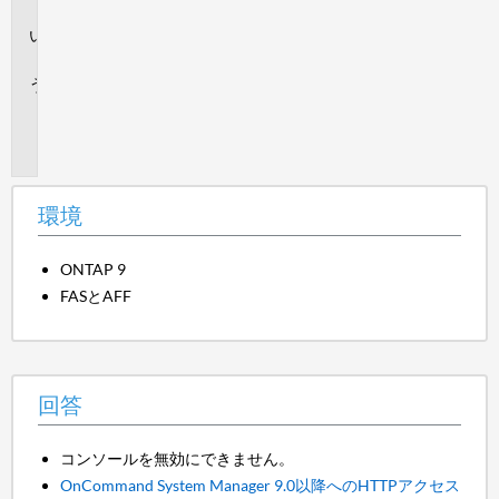
境
回
答
追
加
情
報
環境
ONTAP 9
FASとAFF
回答
コンソールを無効にできません。
OnCommand System Manager 9.0以降へのHTTPアクセス