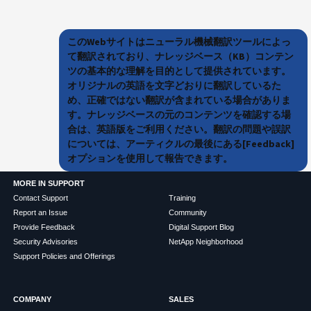
このWebサイトはニューラル機械翻訳ツールによっ
て翻訳されており、ナレッジベース（KB）コンテン
ツの基本的な理解を目的として提供されています。
オリジナルの英語を文字どおりに翻訳しているた
め、正確ではない翻訳が含まれている場合がありま
す。ナレッジベースの元のコンテンツを確認する場
合は、英語版をご利用ください。翻訳の問題や誤訳
については、アーティクルの最後にある[Feedback]
オプションを使用して報告できます。
MORE IN SUPPORT
Contact Support
Training
Report an Issue
Community
Provide Feedback
Digital Support Blog
Security Advisories
NetApp Neighborhood
Support Policies and Offerings
COMPANY
SALES