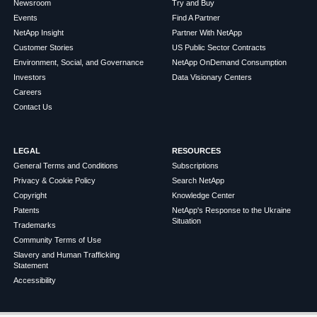
Newsroom
Try and Buy
Events
Find A Partner
NetApp Insight
Partner With NetApp
Customer Stories
US Public Sector Contracts
Environment, Social, and Governance
NetApp OnDemand Consumption
Investors
Data Visionary Centers
Careers
Contact Us
LEGAL
RESOURCES
General Terms and Conditions
Subscriptions
Privacy & Cookie Policy
Search NetApp
Copyright
Knowledge Center
Patents
NetApp's Response to the Ukraine
Situation
Trademarks
Community Terms of Use
Slavery and Human Trafficking
Statement
Accessibility