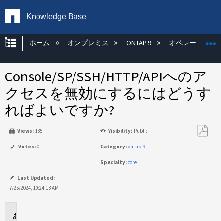
Knowledge Base
グローバル階層を展開/折りたたむ
ホーム
オンプレミス
ONTAP 9
オペレーティン
Console/SP/SSH/HTTP/APIへのア
クセスを無効にするにはどうす
ればよいですか?
Views:
135
Visibility:
Public
PDF
Votes:
0
Category:
ontap-9
と
Specialty:
core
し
て
Last Updated:
保
7/25/2024, 10:24:13 AM
存
環