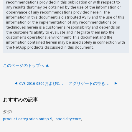
recommendations provided in this publication or with respect to
any results that may be obtained by the use of the information or
observance of any recommendations provided herein. The
information in this document is distributed AS IS and the use of this
information or the implementation of any recommendations or
techniques herein is a customer's responsibility and depends on
the customer's ability to evaluate and integrate them into the
customer's operational environment. This document and the
information contained herein may be used solely in connection with
the NetApp products discussed in this document.
このページのトップへ
CVE-2016-0800およびCVE-2014-3566のData ONTAPでSSLv2およびSSLv3を無効にする方法
アグリゲートの空きスペースの再割り当てを無効にする方法
おすすめの記事
タグ
product-categories:ontap-9
specialty:core