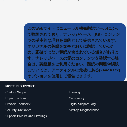
このWebサイトはニューラル機械翻訳ツールによっ
て翻訳されており、ナレッジベース（KB）コンテン
ツの基本的な理解を目的として提供されています。
オリジナルの英語を文字どおりに翻訳しているた
め、正確ではない翻訳が含まれている場合がありま
す。ナレッジベースの元のコンテンツを確認する場
合は、英語版をご利用ください。翻訳の問題や誤訳
については、アーティクルの最後にある[Feedback]
オプションを使用して報告できます。
MORE IN SUPPORT
Contact Support
Training
Report an Issue
Community
Provide Feedback
Digital Support Blog
Security Advisories
NetApp Neighborhood
Support Policies and Offerings