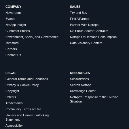
COMPANY
SALES
Newsroom
Try and Buy
Events
Find A Partner
NetApp Insight
Partner With NetApp
Customer Stories
US Public Sector Contracts
Environment, Social, and Governance
NetApp OnDemand Consumption
Investors
Data Visionary Centers
Careers
Contact Us
LEGAL
RESOURCES
General Terms and Conditions
Subscriptions
Privacy & Cookie Policy
Search NetApp
Copyright
Knowledge Center
Patents
NetApp's Response to the Ukraine
Situation
Trademarks
Community Terms of Use
Slavery and Human Trafficking
Statement
Accessibility