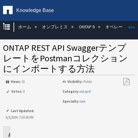
Knowledge Base
グローバル階層を展開/折りたたむ
ホーム
オンプレミス
ONTAP 9
オペレーティン
ONTAP REST API Swaggerテンプ
レートをPostmanコレクション
にインポートする方法
Views:
51
Visibility:
Public
PDF
Votes:
0
Category:
ontap-9
と
Specialty:
core
し
て
Last Updated:
保
6/5/2024, 7:24:16 PM
存
環