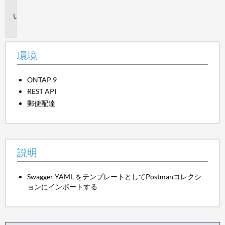
境
説
明
環境
ONTAP 9
REST API
郵便配達
説明
Swagger YAML をテンプレートとしてPostmanコレクシ
ョンにインポートする