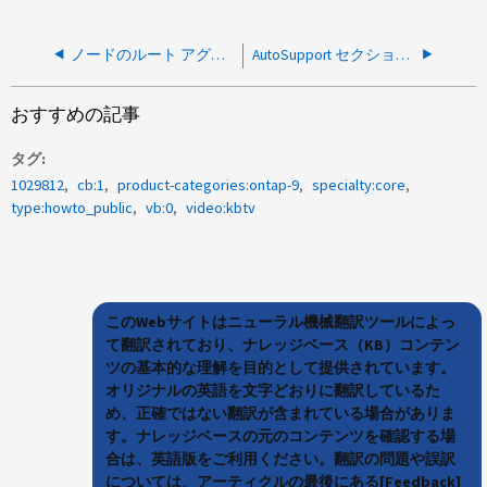
ノードのルート アグリゲートを手動で移行する方法
AutoSupport セクションを ONTAP 内の情報にマッピングする方法
おすすめの記事
タグ
1029812
cb:1
product-categories:ontap-9
specialty:core
type:howto_public
vb:0
video:kbtv
このWebサイトはニューラル機械翻訳ツールによっ
て翻訳されており、ナレッジベース（KB）コンテン
ツの基本的な理解を目的として提供されています。
オリジナルの英語を文字どおりに翻訳しているた
め、正確ではない翻訳が含まれている場合がありま
す。ナレッジベースの元のコンテンツを確認する場
合は、英語版をご利用ください。翻訳の問題や誤訳
については、アーティクルの最後にある[Feedback]