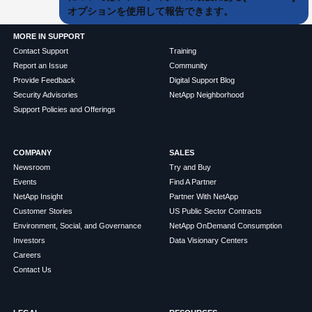
オプションを使用して報告できます。
MORE IN SUPPORT
Contact Support
Training
Report an Issue
Community
Provide Feedback
Digital Support Blog
Security Advisories
NetApp Neighborhood
Support Policies and Offerings
COMPANY
SALES
Newsroom
Try and Buy
Events
Find A Partner
NetApp Insight
Partner With NetApp
Customer Stories
US Public Sector Contracts
Environment, Social, and Governance
NetApp OnDemand Consumption
Investors
Data Visionary Centers
Careers
Contact Us