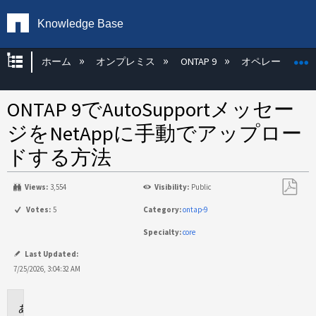
Knowledge Base
グローバル階層を展開/折りたたむ
ホーム
オンプレミス
ONTAP 9
オペレーティン
ONTAP 9でAutoSupportメッセー
ジをNetAppに手動でアップロー
ドする方法
Views:
3,554
Visibility:
Public
PDF
Votes:
5
Category:
ontap-9
と
Specialty:
core
し
て
Last Updated:
保
7/25/2026, 3:04:32 AM
存
環