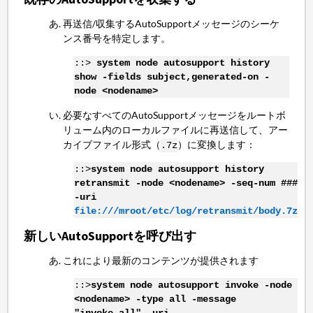
再送信/収集するAutoSupportメッセージのシーケ
ンス番号を特定します。
::>
system node autosupport history
show -fields subject,generated-on -
node <nodename>
必要なすべてのAutoSupportメッセージをルートボ
リューム内のローカルファイルに再送信して、アー
カイブファイル形式（
）に変換します：
.7z
::>
system node autosupport history
retransmit -node <nodename> -seq-num ###
-uri
file:///mroot/etc/log/retransmit/body.7z
新しいAutoSupportを呼び出す
これにより最新のコンテンツが提供されます
::>
system node autosupport invoke -node
<nodename> -type all -message
"invoke.all" -uri