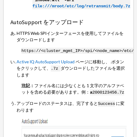
file:///mroot/etc/log/retransmit/body.7z
AutoSupport をアップロード
HTTPS Web SPIインターフェースを使用してファイルを
ダウンロードします
https://<cluster_mgmt_IP>/spi/<node_name>/etc/l
Active IQ AutoSupport Upload
ページに移動し、
ボタン
をクリックして、
ダウンロードしたファイルを選択
.7z
します
注記：
ファイル名には少なくとも 1 文字のアルファベ
ットを含める必要があります。例：
a
2000123456.7z
アップロードのステータスは、完了すると
に変
Success
わります