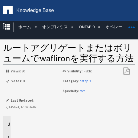
Knowledge Base
グローバル階層を展開/折りたたむ
ホーム
オンプレミス
ONTAP 9
オペレーティン
ルートアグリゲートまたはボリ
ュームでwaflironを実行する方法
Views:
80
Visibility:
Public
PDF
Votes:
0
Category:
ontap-9
と
Specialty:
core
し
て
Last Updated:
保
2/13/2024, 12:54:06 AM
存
環
境
回