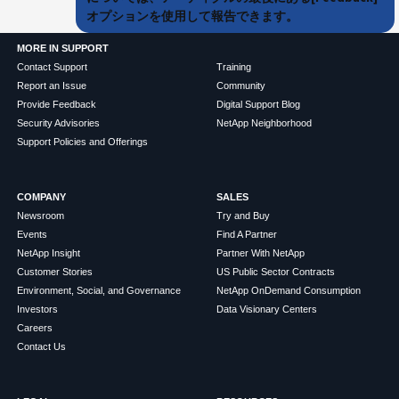
オプションを使用して報告できます。
MORE IN SUPPORT
Contact Support
Training
Report an Issue
Community
Provide Feedback
Digital Support Blog
Security Advisories
NetApp Neighborhood
Support Policies and Offerings
COMPANY
SALES
Newsroom
Try and Buy
Events
Find A Partner
NetApp Insight
Partner With NetApp
Customer Stories
US Public Sector Contracts
Environment, Social, and Governance
NetApp OnDemand Consumption
Investors
Data Visionary Centers
Careers
Contact Us