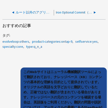
ルート以外のアグリゲートでwaflironを実行する方法
Iron Optional Commit（IOC）を使ってWaflironを実行する方法
おすすめの記事
タグ
evolveloop:others
product-categories:ontap-9
selfservice:yes
specialty:core
type:q_n_a
このWebサイトはニューラル機械翻訳ツールによっ
て翻訳されており、ナレッジベース（KB）コンテン
ツの基本的な理解を目的として提供されています。
オリジナルの英語を文字どおりに翻訳しているた
め、正確ではない翻訳が含まれている場合がありま
す。ナレッジベースの元のコンテンツを確認する場
合は、英語版をご利用ください。翻訳の問題や誤訳
については、アーティクルの最後にある[Feedback]