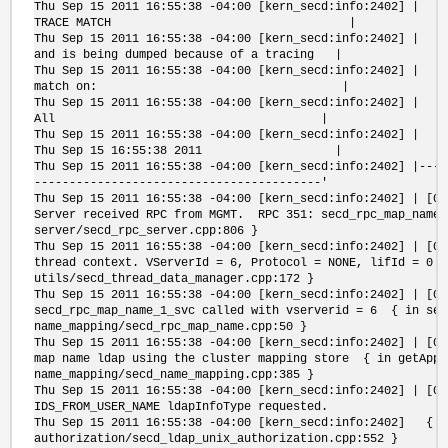
Thu Sep 15 2011 16:55:38 -04:00 [kern
TRACE MATCH |
Thu Sep 15 2011 16:55:38 -04:00 [kern_secd:info:2402] | R
and is being dumped because of a tracing |
Thu Sep 15 2011 16:55:38 -04:00 [ker
match on: |
Thu Sep 15 2011 16:55:38 -04:00 [ke
All |
Thu Sep 15 2011 16:55:38 -04:00 [kern_secd:info
Thu Sep 15 16:55:38 2011 |
Thu Sep 15 2011 16:55:38 -04:00 [kern_secd:info:2402] |----
-----------------------------------------'
Thu Sep 15 2011 16:55:38 -04:00 [kern_secd:info:2402] | [
Server received RPC from MGMT. RPC 351: secd_rpc_map_name
server/secd_rpc_server.cpp:806 }
Thu Sep 15 2011 16:55:38 -04:00 [kern_secd:info:2402] | [
thread context. VServerId = 6, Protocol = NONE, lifId = 0 
utils/secd_thread_data_manager.cpp:172 }
Thu Sep 15 2011 16:55:38 -04:00 [kern_secd:info:2402] | [
secd_rpc_map_name_1_svc called with vserverid = 6 { in sec
name_mapping/secd_rpc_map_name.cpp:50 }
Thu Sep 15 2011 16:55:38 -04:00 [kern_secd:info:2402] | [
map name ldap using the cluster mapping store { in getAppr
name_mapping/secd_name_mapping.cpp:385 }
Thu Sep 15 2011 16:55:38 -04:00 [kern_secd:info:2402] | [
IDS_FROM_USER_NAME ldapInfoType requested.
Thu Sep 15 2011 16:55:38 -04:00 [kern_secd:info:2402] { i
authorization/secd_ldap_unix_authorization.cpp:552 }