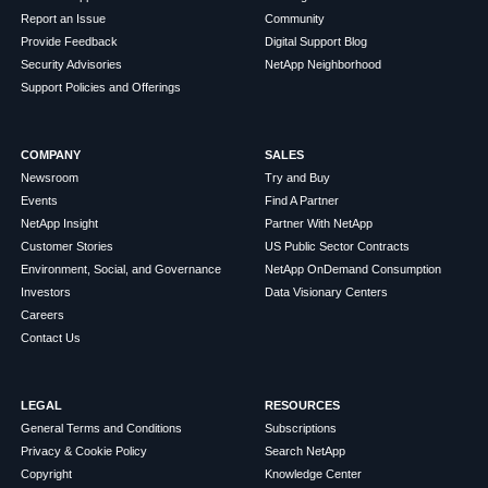
Report an Issue
Community
Provide Feedback
Digital Support Blog
Security Advisories
NetApp Neighborhood
Support Policies and Offerings
COMPANY
SALES
Newsroom
Try and Buy
Events
Find A Partner
NetApp Insight
Partner With NetApp
Customer Stories
US Public Sector Contracts
Environment, Social, and Governance
NetApp OnDemand Consumption
Investors
Data Visionary Centers
Careers
Contact Us
LEGAL
RESOURCES
General Terms and Conditions
Subscriptions
Privacy & Cookie Policy
Search NetApp
Copyright
Knowledge Center