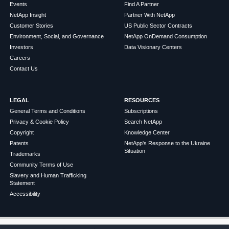
Events
Find A Partner
NetApp Insight
Partner With NetApp
Customer Stories
US Public Sector Contracts
Environment, Social, and Governance
NetApp OnDemand Consumption
Investors
Data Visionary Centers
Careers
Contact Us
LEGAL
RESOURCES
General Terms and Conditions
Subscriptions
Privacy & Cookie Policy
Search NetApp
Copyright
Knowledge Center
Patents
NetApp's Response to the Ukraine
Situation
Trademarks
Community Terms of Use
Slavery and Human Trafficking
Statement
Accessibility