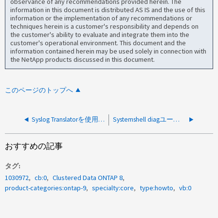
observance of any recommendations provided herein. The
information in this document is distributed AS IS and the use of this
information or the implementation of any recommendations or
techniques herein is a customer's responsibility and depends on
the customer's ability to evaluate and integrate them into the
customer's operational environment. This document and the
information contained herein may be used solely in connection with
the NetApp products discussed in this document.
このページのトップへ
Syslog Translatorを使用したNetAppシステムエラーメッセージの理解方法
Systemshell diagユーザーアカウントのロックを解除する方法
おすすめの記事
タグ
1030972
cb:0
Clustered Data ONTAP 8
product-categories:ontap-9
specialty:core
type:howto
vb:0