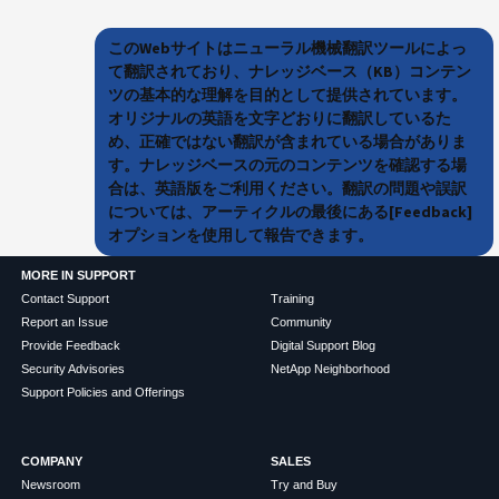
このWebサイトはニューラル機械翻訳ツールによっ
て翻訳されており、ナレッジベース（KB）コンテン
ツの基本的な理解を目的として提供されています。
オリジナルの英語を文字どおりに翻訳しているた
め、正確ではない翻訳が含まれている場合がありま
す。ナレッジベースの元のコンテンツを確認する場
合は、英語版をご利用ください。翻訳の問題や誤訳
については、アーティクルの最後にある[Feedback]
オプションを使用して報告できます。
MORE IN SUPPORT
Contact Support
Training
Report an Issue
Community
Provide Feedback
Digital Support Blog
Security Advisories
NetApp Neighborhood
Support Policies and Offerings
COMPANY
SALES
Newsroom
Try and Buy