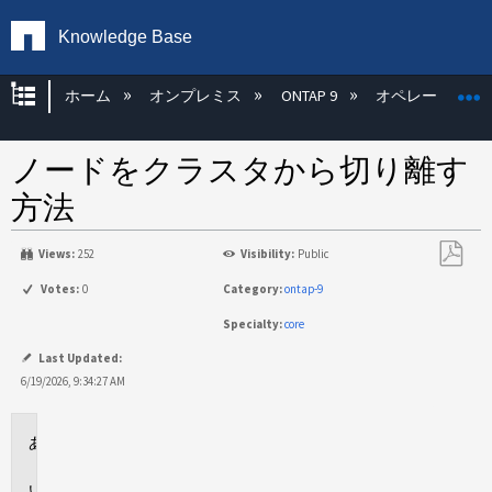
Knowledge Base
グローバル階層を展開/折りたたむ
ホーム
オンプレミス
ONTAP 9
オペレーティン
ノードをクラスタから切り離す
方法
Views:
252
Visibility:
Public
PDF
Votes:
0
Category:
ontap-9
と
Specialty:
core
し
て
Last Updated:
保
6/19/2026, 9:34:27 AM
存
環
境
概