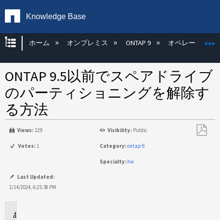
Knowledge Base
グローバル階層を展開/折りたたむ
ホーム
オンプレミス
ONTAP 9
オペレーティン
ONTAP 9.5以前でスペアドライブ
のパーティショニングを解除す
る方法
Views:
129
Visibility:
Public
PDF
Votes:
1
Category:
ontap-9
と
Specialty:
hw
し
て
Last Updated:
保
2/14/2024, 6:25:38 PM
存
環