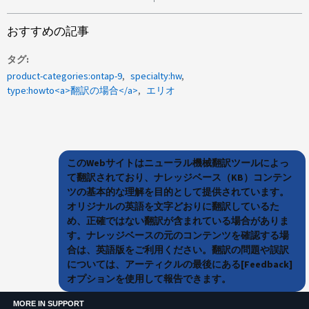
おすすめの記事
タグ
product-categories:ontap-9
specialty:hw
type:howto<a>翻訳の場合</a>
エリオ
このWebサイトはニューラル機械翻訳ツールによっ
て翻訳されており、ナレッジベース（KB）コンテン
ツの基本的な理解を目的として提供されています。
オリジナルの英語を文字どおりに翻訳しているた
め、正確ではない翻訳が含まれている場合がありま
す。ナレッジベースの元のコンテンツを確認する場
合は、英語版をご利用ください。翻訳の問題や誤訳
については、アーティクルの最後にある[Feedback]
オプションを使用して報告できます。
MORE IN SUPPORT