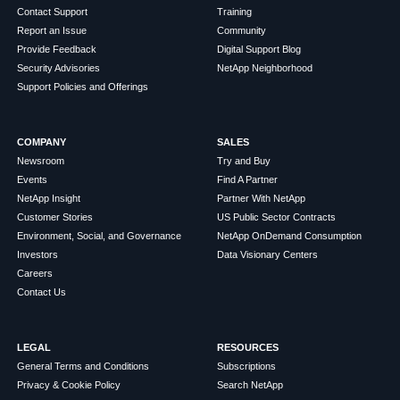
Contact Support
Training
Report an Issue
Community
Provide Feedback
Digital Support Blog
Security Advisories
NetApp Neighborhood
Support Policies and Offerings
COMPANY
SALES
Newsroom
Try and Buy
Events
Find A Partner
NetApp Insight
Partner With NetApp
Customer Stories
US Public Sector Contracts
Environment, Social, and Governance
NetApp OnDemand Consumption
Investors
Data Visionary Centers
Careers
Contact Us
LEGAL
RESOURCES
General Terms and Conditions
Subscriptions
Privacy & Cookie Policy
Search NetApp