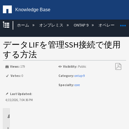
Knowledge Base
グローバル階層を展開/折りたたむ
ホーム
オンプレミス
ONTAP 9
オペレーティン
データLIFを管理SSH接続で使用
する方法
Views:
179
Visibility:
Public
PDF
Votes:
0
Category:
ontap-9
と
Specialty:
core
し
て
Last Updated:
保
4/15/2026, 7:04:36 PM
存
環
境
概