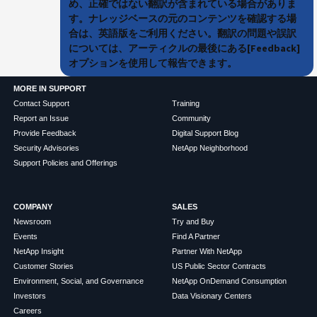
め、正確ではない翻訳が含まれている場合がありま
す。ナレッジベースの元のコンテンツを確認する場
合は、英語版をご利用ください。翻訳の問題や誤訳
については、アーティクルの最後にある[Feedback]
オプションを使用して報告できます。
MORE IN SUPPORT
Contact Support
Training
Report an Issue
Community
Provide Feedback
Digital Support Blog
Security Advisories
NetApp Neighborhood
Support Policies and Offerings
COMPANY
SALES
Newsroom
Try and Buy
Events
Find A Partner
NetApp Insight
Partner With NetApp
Customer Stories
US Public Sector Contracts
Environment, Social, and Governance
NetApp OnDemand Consumption
Investors
Data Visionary Centers
Careers