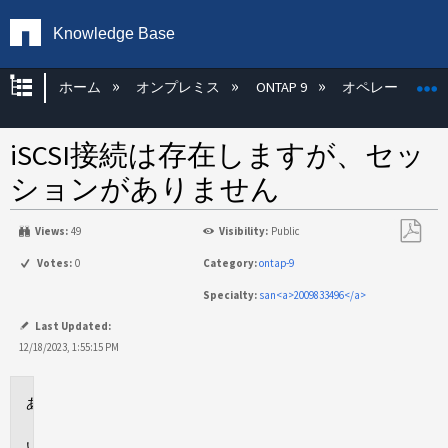
Knowledge Base
グローバル階層を展開/折りたたむ
ホーム
オンプレミス
ONTAP 9
オペレーティン
iSCSI接続は存在しますが、セッ
ションがありません
Views:
49
Visibility:
Public
PDF
Votes:
0
Category:
ontap-9
と
Specialty:
san<a>2009833496</a>
し
て
Last Updated:
保
12/18/2023, 1:55:15 PM
存
環
境
問