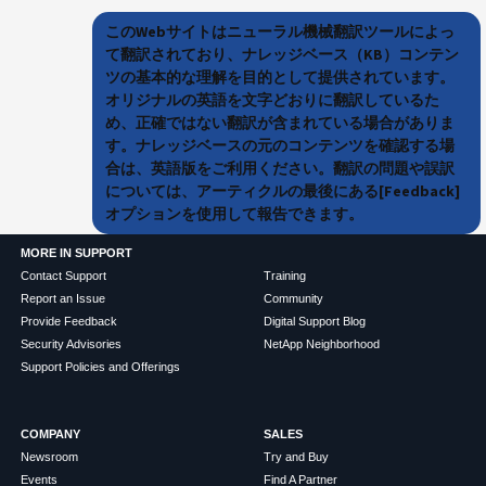
このWebサイトはニューラル機械翻訳ツールによっ
て翻訳されており、ナレッジベース（KB）コンテン
ツの基本的な理解を目的として提供されています。
オリジナルの英語を文字どおりに翻訳しているた
め、正確ではない翻訳が含まれている場合がありま
す。ナレッジベースの元のコンテンツを確認する場
合は、英語版をご利用ください。翻訳の問題や誤訳
については、アーティクルの最後にある[Feedback]
オプションを使用して報告できます。
MORE IN SUPPORT
Contact Support
Training
Report an Issue
Community
Provide Feedback
Digital Support Blog
Security Advisories
NetApp Neighborhood
Support Policies and Offerings
COMPANY
SALES
Newsroom
Try and Buy
Events
Find A Partner