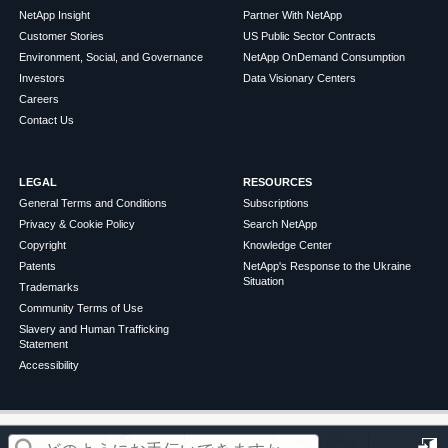
NetApp Insight
Partner With NetApp
Customer Stories
US Public Sector Contracts
Environment, Social, and Governance
NetApp OnDemand Consumption
Investors
Data Visionary Centers
Careers
Contact Us
LEGAL
RESOURCES
General Terms and Conditions
Subscriptions
Privacy & Cookie Policy
Search NetApp
Copyright
Knowledge Center
Patents
NetApp's Response to the Ukraine
Situation
Trademarks
Community Terms of Use
Slavery and Human Trafficking
Statement
Accessibility
この記事は役に立ちましたか？
©
2026
NetApp
English
Terms of Use
Privacy Policy