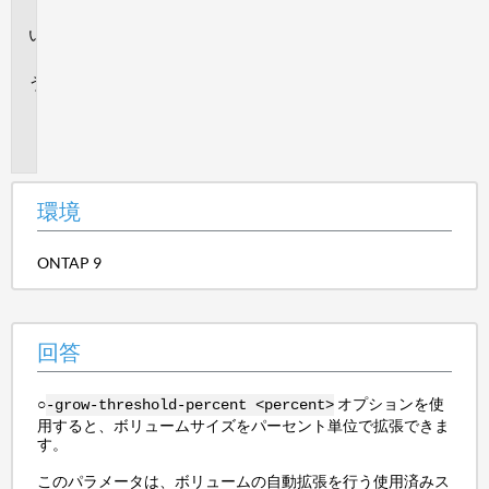
境
回
答
追
加
情
報
環境
ONTAP 9
回答
○
オプションを使
-grow-threshold-percent <percent>
用すると、ボリュームサイズをパーセント単位で拡張できま
す。
このパラメータは、ボリュームの自動拡張を行う使用済みス