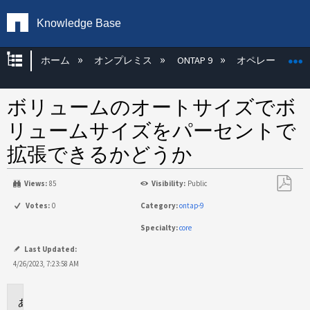
Knowledge Base
グローバル階層を展開/折りたたむ
ホーム
オンプレミス
ONTAP 9
オペレーティン
ボリュームのオートサイズでボ
リュームサイズをパーセントで
拡張できるかどうか
Views:
85
Visibility:
Public
PDF
Votes:
0
Category:
ontap-9
と
Specialty:
core
し
て
Last Updated:
保
4/26/2023, 7:23:58 AM
存
環