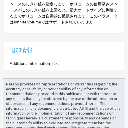
ペースのしきい値を指定します。ボリュームの使用済みスペ
ースがこのしきい値を上回ると、最大オートサイズに到達す
るまでボリュームは自動的に拡張されます。このパラメータ
はInfinite Volumeではサポートされていません
追加情報
AdditionalInformation_Text
NetApp provides no representations or warranties regarding the
accuracy or reliability or serviceability of any information or
recommendations provided in this publication or with respect to
any results that may be obtained by the use of the information or
observance of any recommendations provided herein. The
information in this document is distributed AS IS and the use of this
information or the implementation of any recommendations or
techniques herein is a customer's responsibility and depends on
the customer's ability to evaluate and integrate them into the
customer's operational environment. This document and the