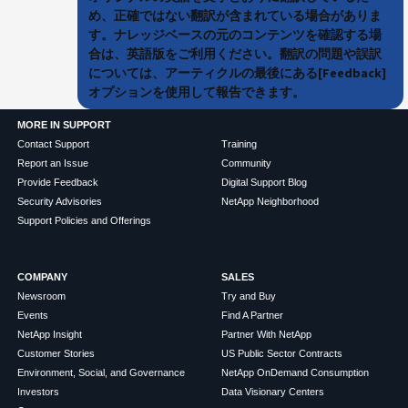
め、正確ではない翻訳が含まれている場合がありま
す。ナレッジベースの元のコンテンツを確認する場
合は、英語版をご利用ください。翻訳の問題や誤訳
については、アーティクルの最後にある[Feedback]
オプションを使用して報告できます。
MORE IN SUPPORT
Contact Support
Training
Report an Issue
Community
Provide Feedback
Digital Support Blog
Security Advisories
NetApp Neighborhood
Support Policies and Offerings
COMPANY
SALES
Newsroom
Try and Buy
Events
Find A Partner
NetApp Insight
Partner With NetApp
Customer Stories
US Public Sector Contracts
Environment, Social, and Governance
NetApp OnDemand Consumption
Investors
Data Visionary Centers