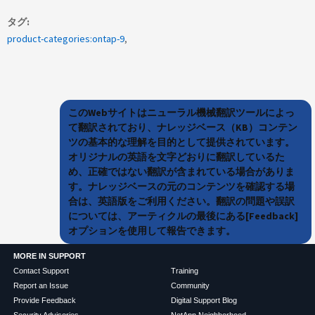
タグ
product-categories:ontap-9
このWebサイトはニューラル機械翻訳ツールによっ
て翻訳されており、ナレッジベース（KB）コンテン
ツの基本的な理解を目的として提供されています。
オリジナルの英語を文字どおりに翻訳しているた
め、正確ではない翻訳が含まれている場合がありま
す。ナレッジベースの元のコンテンツを確認する場
合は、英語版をご利用ください。翻訳の問題や誤訳
については、アーティクルの最後にある[Feedback]
オプションを使用して報告できます。
MORE IN SUPPORT
Contact Support
Training
Report an Issue
Community
Provide Feedback
Digital Support Blog
Security Advisories
NetApp Neighborhood