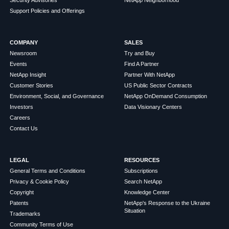
Support Policies and Offerings
COMPANY
SALES
Newsroom
Try and Buy
Events
Find A Partner
NetApp Insight
Partner With NetApp
Customer Stories
US Public Sector Contracts
Environment, Social, and Governance
NetApp OnDemand Consumption
Investors
Data Visionary Centers
Careers
Contact Us
LEGAL
RESOURCES
General Terms and Conditions
Subscriptions
Privacy & Cookie Policy
Search NetApp
Copyright
Knowledge Center
Patents
NetApp's Response to the Ukraine
Situation
Trademarks
Community Terms of Use