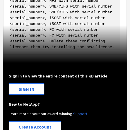
<serial_number>, NFS with serial number
<serial_number>, SMB/CIFS with serial number
<serial_number>, SMB/CIFS with serial number
<serial_number>, iSCSI with serial number
<serial_number>, iSCSI with serial number
<serial_number>, FC with serial number
<serial_number>, FC with serial number
<serial_number>. Delete these conflicting
licenses then try installing the new license.
Sign in to view the entire content of this KB article.
SIGN IN
New to NetApp?
Learn more about our award-winning
Support
Create Account