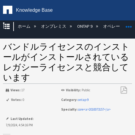
Knowledge Base
グローバル階層を展開/折りたたむ
ホーム
オンプレミス
ONTAP 9
オペレーティン
バンドルライセンスのインスト
ールがインストールされている
レガシーライセンスと競合して
います
Views:
17
Visibility:
Public
PDF
Votes:
0
Category:
ontap-9
と
Specialty:
core<a>2010073157</a>
し
て
Last Updated:
保
7/9/2024, 4:54:16 PM
存