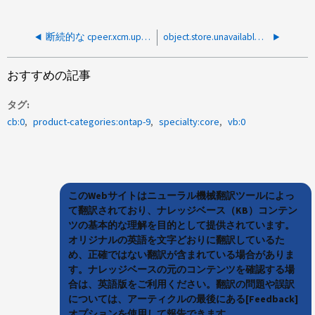
断続的な cpeer.xcm.update.warn エラー
object.store.unavailable アラートを断続的に受信する
おすすめの記事
タグ
cb:0
product-categories:ontap-9
specialty:core
vb:0
このWebサイトはニューラル機械翻訳ツールによっ
て翻訳されており、ナレッジベース（KB）コンテン
ツの基本的な理解を目的として提供されています。
オリジナルの英語を文字どおりに翻訳しているた
め、正確ではない翻訳が含まれている場合がありま
す。ナレッジベースの元のコンテンツを確認する場
合は、英語版をご利用ください。翻訳の問題や誤訳
については、アーティクルの最後にある[Feedback]
オプションを使用して報告できます。