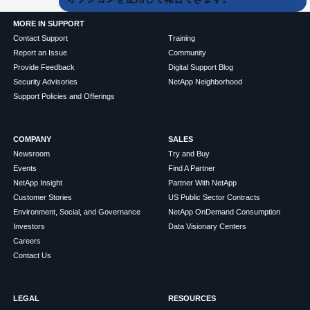
MORE IN SUPPORT
Contact Support
Training
Report an Issue
Community
Provide Feedback
Digital Support Blog
Security Advisories
NetApp Neighborhood
Support Policies and Offerings
COMPANY
SALES
Newsroom
Try and Buy
Events
Find A Partner
NetApp Insight
Partner With NetApp
Customer Stories
US Public Sector Contracts
Environment, Social, and Governance
NetApp OnDemand Consumption
Investors
Data Visionary Centers
Careers
Contact Us
LEGAL
RESOURCES