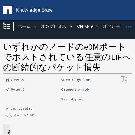
Knowledge Base
グローバル階層を展開/折りたたむ
ホーム
オンプレミス
ONTAP 9
オペレーティン
いずれかのノードのe0Mポート
でホストされている任意のLIFへ
の断続的なパケット損失
Views:
26
Visibility:
Public
PDF
Votes:
0
Category:
ontap-9
と
Specialty:
core
し
て
Last Updated:
保
5/13/2026, 7:36:27 AM
存
環