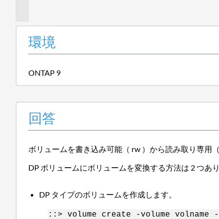
報
環境
ONTAP 9
回答
ボリュームを書き込み可能（ rw
）から読み取り専用（
DP ボリュームにボリュームを変換する方法は 2 つあ
DP タイプのボリュームを作成します。
::> volume create -volume volname 