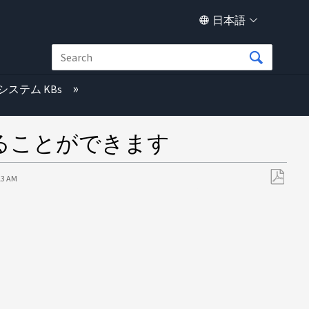
日本語
システム KBs
ることができます
13 AM
PDF
と
し
て
保
存