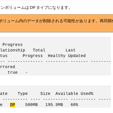
ションボリュームは DP タイプになります。
ーションボリューム内のデータが削除される可能性があります。再
ss
Relationship Total Last
s Progress Healthy Updated
-- -------------- --------- ------- --------
rrored
ue -
ate Type Size Available Used%
 ---------- ---- ---------- ---------- -----
ine
DP
500MB 195.9MB 60%