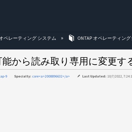
む
オペレーティング システム
ONTAP オペレーティング
可能から読み取り専用に変更す
tap-9
Specialty:
core<a>2008896632</a>
Last Updated:
10/7/2022, 7:24: