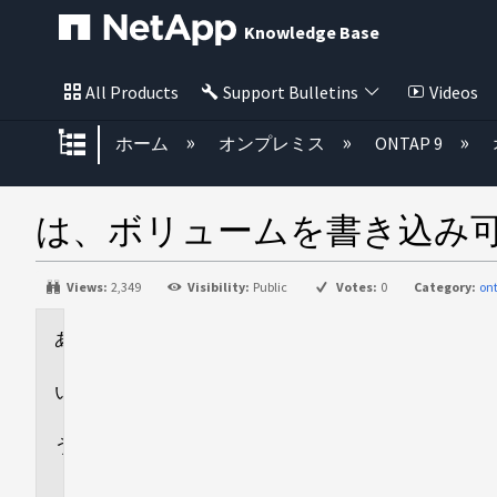
Knowledge Base
All Products
Support Bulletins
Videos
グローバル階層を展開/折りたた
ホーム
オンプレミス
ONTAP 9
は、ボリュームを書き込み
Views:
2,349
Visibility:
Public
Votes:
0
Category:
on
環
境
回
答
追
加
情