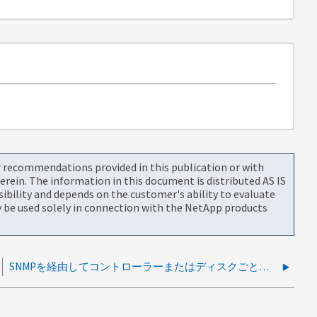
or recommendations provided in this publication or with
rein. The information in this document is distributed AS IS
bility and depends on the customer's ability to evaluate
be used solely in connection with the NetApp products
SNMPを経由してコントローラーまたはディスクごとにディスクI/O統計を監視することは可能ですか？