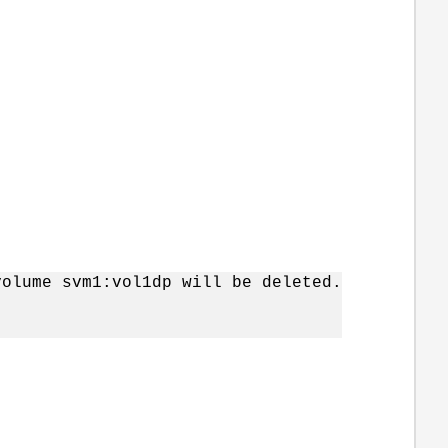
volume svm1:vol1dp will be deleted.