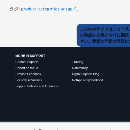
タグ
product-categories:ontap-9
このWebサイトはニュー
の英語を文字どおりに翻訳
さい。翻訳の問題や誤訳につ
MORE IN SUPPORT
Contact Support
Training
Report an Issue
Community
Provide Feedback
Digital Support Blog
Security Advisories
NetApp Neighborhood
Support Policies and Offerings