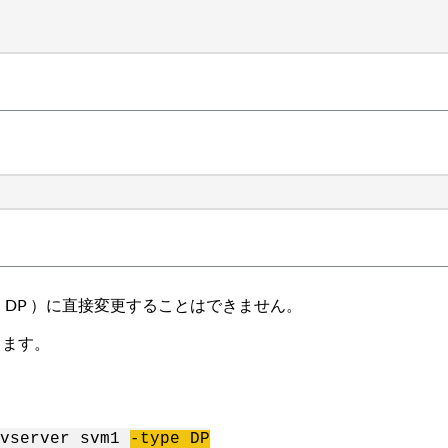
 DP ）に直接変更することはできません。
ります。
-vserver svm1
-type DP