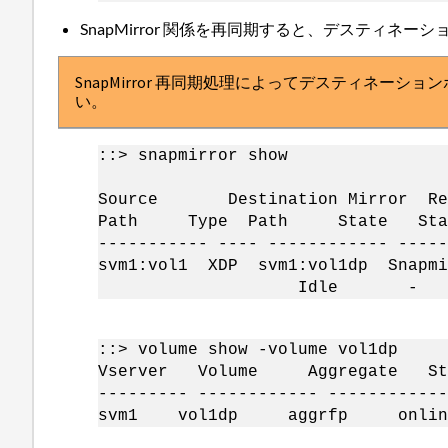
SnapMirror 関係を再同期すると、デスティネー
SnapMirror 再同期処理によってデスティネ
い。
::> snapmirror show
Progre
Source Destination Mirror 
Path Type Path State Statu
----------- ---- ------------ -----
svm1:vol1 XDP svm1:vol1dp Snapmi
Idle - tr
::> volume show -volume vol1dp
Vserver Volume Aggregate St
--------- ------------ ------------
svm1 vol1dp aggrfp onl