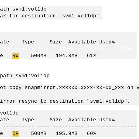
ath svm1:vol1dp
ak for destination "svm1:vol1dp".
ate Type Size Available Used%
 ---------- ---- ---------- ---------- -----
ine
RW
500MB 194.8MB 61%
path svm1:vol1dp
ot copy snapmirror.xxxxxx.xxxx-xx-xx_xxx on 
irror resync to destination "svm1:vol1dp".
vol1dp
ate Type Size Available Used%
 ---------- ---- ---------- ---------- -----
ine
DP
500MB 195.9MB 60%