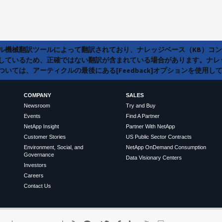
ラル機械翻訳ツールによって翻訳されており、ナレッジベース（KB）コ
しているため、正確ではない翻訳が含まれている場合があります。ナレ
いては、アーティクルの最後にある[Feedback]オプションを使用し
COMPANY
SALES
Newsroom
Try and Buy
Events
Find A Partner
NetApp Insight
Partner With NetApp
Customer Stories
US Public Sector Contracts
Environment, Social, and
NetApp OnDemand Consumption
Governance
Data Visionary Centers
Investors
Careers
Contact Us