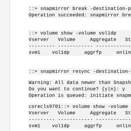
::> snapmirror break -destination-p
Operation succeeded: snapmirror bre
::> volume show -volume vol1dp
Vserver Volume Aggregate St
--------- ------------ ------------
svm1 vol1dp aggrfp onl
::> snapmirror resync -destination-
Warning: All data newer than Snapsh
Do you want to continue? {y|n}: y
Operation is queued: initiate snapm
corecls9701::> volume show -volume 
Vserver Volume Aggregate St
--------- ------------ ------------
svm1 vol1dp aggrfp onl