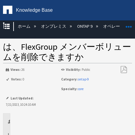
Knowledge Base
グローバル階層を展開/折りたたむ
ホーム
オンプレミス
ONTAP 9
オペレーティン
は、FlexGroup メンバーボリュー
ムを削除できますか
Views:
26
Visibility:
Public
PDF
Votes:
0
Category:
ontap-9
と
Specialty:
core
し
て
Last Updated:
保
7/21/2023, 10:24:10 AM
存
環
境
回