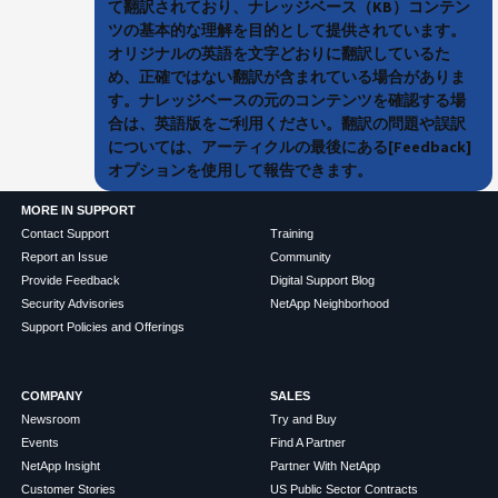
て翻訳されており、ナレッジベース（KB）コンテン
ツの基本的な理解を目的として提供されています。
オリジナルの英語を文字どおりに翻訳しているた
め、正確ではない翻訳が含まれている場合がありま
す。ナレッジベースの元のコンテンツを確認する場
合は、英語版をご利用ください。翻訳の問題や誤訳
については、アーティクルの最後にある[Feedback]
オプションを使用して報告できます。
MORE IN SUPPORT
Contact Support
Training
Report an Issue
Community
Provide Feedback
Digital Support Blog
Security Advisories
NetApp Neighborhood
Support Policies and Offerings
COMPANY
SALES
Newsroom
Try and Buy
Events
Find A Partner
NetApp Insight
Partner With NetApp
Customer Stories
US Public Sector Contracts