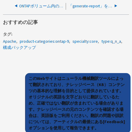
ONTAPボリューム内のユーザーデータファイルの総数を確認する方法はありますか？
「generate-report」を使用せずに、検出された疑わしいファイルの原因を確認する方法はありますか？
おすすめの記事
タグ
Apache
product-categories:ontap-9
specialty:core
type:q_n_a
構成バックアップ
このWebサイトはニューラル機械翻訳ツールによっ
て翻訳されており、ナレッジベース（KB）コンテン
ツの基本的な理解を目的として提供されています。
オリジナルの英語を文字どおりに翻訳しているた
め、正確ではない翻訳が含まれている場合がありま
す。ナレッジベースの元のコンテンツを確認する場
合は、英語版をご利用ください。翻訳の問題や誤訳
については、アーティクルの最後にある[Feedback]
オプションを使用して報告できます。