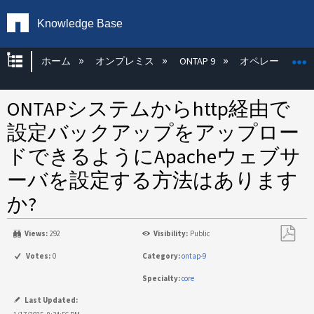
Knowledge Base
グローバル階層を展開/折りたたむ
ホーム
オンプレミス
ONTAP 9
オペレーティン
ONTAPシステムからhttp経由で
設定バックアップをアップロー
ドできるようにApacheウェブサ
ーバを設定する方法はあります
か?
Views:
292
Visibility:
Public
PDF
Votes:
0
Category:
ontap-9
と
Specialty:
core
し
て
Last Updated: