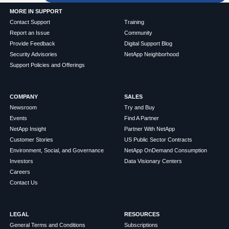
MORE IN SUPPORT
Contact Support
Training
Report an Issue
Community
Provide Feedback
Digital Support Blog
Security Advisories
NetApp Neighborhood
Support Policies and Offerings
COMPANY
SALES
Newsroom
Try and Buy
Events
Find A Partner
NetApp Insight
Partner With NetApp
Customer Stories
US Public Sector Contracts
Environment, Social, and Governance
NetApp OnDemand Consumption
Investors
Data Visionary Centers
Careers
Contact Us
LEGAL
RESOURCES
General Terms and Conditions
Subscriptions