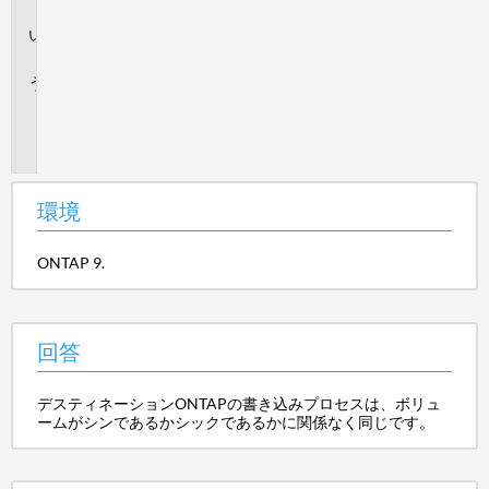
境
回
答
追
加
情
報
環境
ONTAP 9.
回答
デスティネーションONTAPの書き込みプロセスは、ボリュ
ームがシンであるかシックであるかに関係なく同じです。