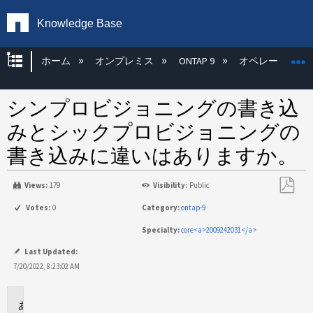
Knowledge Base
グローバル階層を展開/折りたたむ
ホーム
オンプレミス
ONTAP 9
オペレーティン
シンプロビジョニングの書き込
みとシックプロビジョニングの
書き込みに違いはありますか。
Views:
179
Visibility:
Public
PDF
Votes:
0
Category:
ontap-9
と
Specialty:
core<a>2009242031</a>
し
て
Last Updated:
保
7/20/2022, 8:23:02 AM
存
環