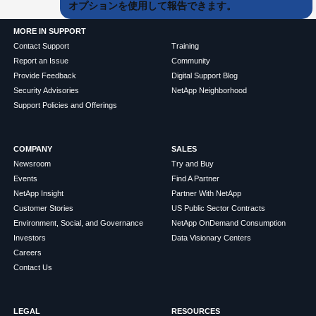
オプションを使用して報告できます。
MORE IN SUPPORT
Contact Support
Training
Report an Issue
Community
Provide Feedback
Digital Support Blog
Security Advisories
NetApp Neighborhood
Support Policies and Offerings
COMPANY
SALES
Newsroom
Try and Buy
Events
Find A Partner
NetApp Insight
Partner With NetApp
Customer Stories
US Public Sector Contracts
Environment, Social, and Governance
NetApp OnDemand Consumption
Investors
Data Visionary Centers
Careers
Contact Us
LEGAL
RESOURCES