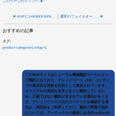
このページのトップへ
ASUPにX-HEADER-DATA.TXTが含まれない場合の条件はありますか？
通常のフェイルオーバー時とクラスター ネットワークの劣化によるフェイルオーバー時では、アグリゲート、ネットワーク、またはボリュームの動作に違いはありますか?
おすすめの記事
タグ
product-categories:ontap-9
このWebサイトはニューラル機械翻訳ツールによっ
て翻訳されており、ナレッジベース（KB）コンテン
ツの基本的な理解を目的として提供されています。
オリジナルの英語を文字どおりに翻訳しているた
め、正確ではない翻訳が含まれている場合がありま
す。ナレッジベースの元のコンテンツを確認する場
合は、英語版をご利用ください。翻訳の問題や誤訳
については、アーティクルの最後にある[Feedback]