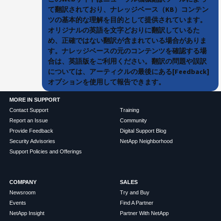
て翻訳されており、ナレッジベース（KB）コンテン
ツの基本的な理解を目的として提供されています。
オリジナルの英語を文字どおりに翻訳しているた
め、正確ではない翻訳が含まれている場合がありま
す。ナレッジベースの元のコンテンツを確認する場
合は、英語版をご利用ください。翻訳の問題や誤訳
については、アーティクルの最後にある[Feedback]
オプションを使用して報告できます。
MORE IN SUPPORT
Contact Support
Training
Report an Issue
Community
Provide Feedback
Digital Support Blog
Security Advisories
NetApp Neighborhood
Support Policies and Offerings
COMPANY
SALES
Newsroom
Try and Buy
Events
Find A Partner
NetApp Insight
Partner With NetApp