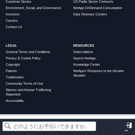
Customer Stories
US Public Sector Contracts
Environment, Social, and Governance
NetApp OnDemand Consumption
Investors
Data Visionary Centers
Careers
Contact Us
LEGAL
RESOURCES
General Terms and Conditions
Subscriptions
Privacy & Cookie Policy
Search NetApp
Copyright
Knowledge Center
Patents
NetApp's Response to the Ukraine
Situation
Trademarks
Community Terms of Use
Slavery and Human Trafficking
Statement
Accessibility
この記事は役に立ちましたか？
©
2026
NetApp
English
Terms of Use
Privacy Policy
Cookie Policy
Cookie Settings
サ
はい
いいえ