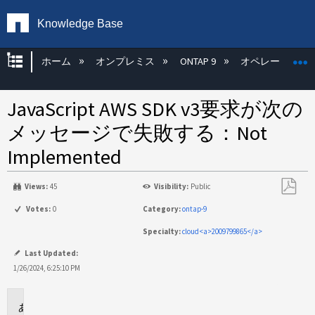
Knowledge Base
グローバル階層を展開/折りたたむ
ホーム
オンプレミス
ONTAP 9
オペレーティン
JavaScript AWS SDK v3要求が次の
メッセージで失敗する：Not
Implemented
Views:
45
Visibility:
Public
PDF
Votes:
0
Category:
ontap-9
と
Specialty:
cloud<a>2009799865</a>
し
て
Last Updated:
保
1/26/2024, 6:25:10 PM
存
環