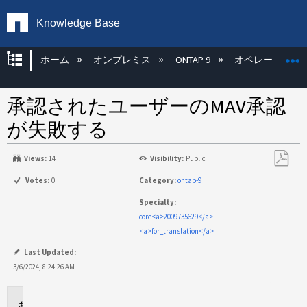
Knowledge Base
グローバル階層を展開/折りたたむ
ホーム
オンプレミス
ONTAP 9
オペレーティン
承認されたユーザーのMAV承認
が失敗する
Views:
14
Visibility:
Public
PDF
Votes:
0
Category:
ontap-9
と
Specialty:
し
core<a>2009735629</a>
て
<a>for_translation</a>
保
存
Last Updated:
3/6/2024, 8:24:26 AM
環