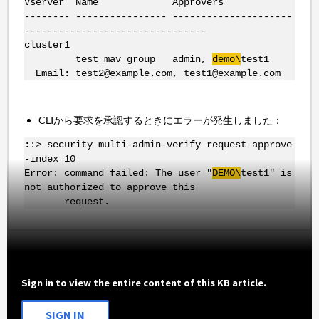
Vserver Name Approvers
-------- ---------------- ---------------------
--------------------------------
cluster1
test_mav_group admin,
demo\
test1
Email: test2@example.com, test1@example.com
CLIから要求を承認するときにエラーが発生しました：
::> security multi-admin-verify request approve
-index 10
Error: command failed: The user "
DEMO\
test1" is
not authorized to approve this
request.
Sign in to view the entire content of this KB article.
SIGN IN