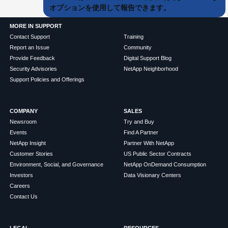
オプションを使用して報告できます。
MORE IN SUPPORT
Contact Support
Training
Report an Issue
Community
Provide Feedback
Digital Support Blog
Security Advisories
NetApp Neighborhood
Support Policies and Offerings
COMPANY
SALES
Newsroom
Try and Buy
Events
Find A Partner
NetApp Insight
Partner With NetApp
Customer Stories
US Public Sector Contracts
Environment, Social, and Governance
NetApp OnDemand Consumption
Investors
Data Visionary Centers
Careers
Contact Us