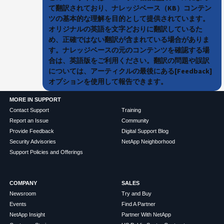
て翻訳されており、ナレッジベース（KB）コンテン
ツの基本的な理解を目的として提供されています。
オリジナルの英語を文字どおりに翻訳しているた
め、正確ではない翻訳が含まれている場合がありま
す。ナレッジベースの元のコンテンツを確認する場
合は、英語版をご利用ください。翻訳の問題や誤訳
については、アーティクルの最後にある[Feedback]
オプションを使用して報告できます。
MORE IN SUPPORT
Contact Support
Training
Report an Issue
Community
Provide Feedback
Digital Support Blog
Security Advisories
NetApp Neighborhood
Support Policies and Offerings
COMPANY
SALES
Newsroom
Try and Buy
Events
Find A Partner
NetApp Insight
Partner With NetApp