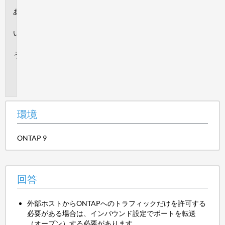
環
境
回
答
追
加
情
報
環境
ONTAP 9
回答
外部ホストからONTAPへのトラフィックだけを許可する
必要がある場合は、インバウンド設定でポートを転送
（オープン）する必要があります。