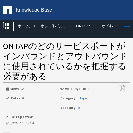
Knowledge Base
グローバル階層を展開/折りたたむ
ホーム
オンプレミス
ONTAP 9
オペレーティン
ONTAPのどのサービスポートが
インバウンドとアウトバウンド
に使用されているかを把握する
必要がある
Views:
37
Visibility:
Public
PDF
Votes:
0
Category:
ontap-9
と
Specialty:
core
し
て
Last Updated:
保
8/20/2024, 4:25:16 AM
存