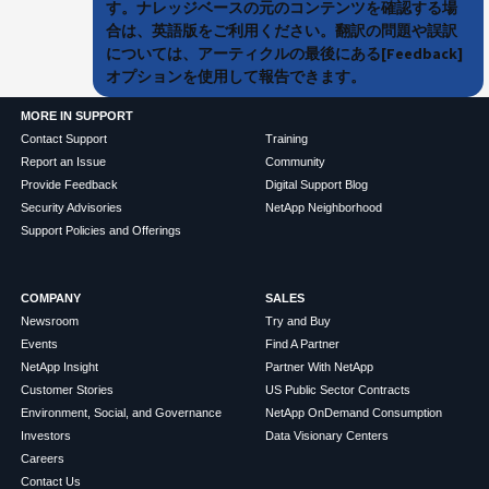
す。ナレッジベースの元のコンテンツを確認する場
合は、英語版をご利用ください。翻訳の問題や誤訳
については、アーティクルの最後にある[Feedback]
オプションを使用して報告できます。
MORE IN SUPPORT
Contact Support
Training
Report an Issue
Community
Provide Feedback
Digital Support Blog
Security Advisories
NetApp Neighborhood
Support Policies and Offerings
COMPANY
SALES
Newsroom
Try and Buy
Events
Find A Partner
NetApp Insight
Partner With NetApp
Customer Stories
US Public Sector Contracts
Environment, Social, and Governance
NetApp OnDemand Consumption
Investors
Data Visionary Centers
Careers
Contact Us