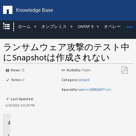
Knowledge Base
グローバル階層を展開/折りたたむ
ホーム
オンプレミス
ONTAP 9
オペレーティン
ランサムウェア攻撃のテスト中
にSnapshotは作成されない
Views:
72
Visibility:
Public
PDF
Votes:
0
Category:
ontap-9
と
Specialty:
core<a>2009616677</a>
し
て
Last Updated:
保
6/19/2024, 4:25:18 PM
存
環
境
問