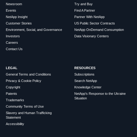
Newsroom
Try and Buy
Events
Find A Partner
NetApp Insight
Partner With NetApp
Customer Stories
US Public Sector Contracts
Environment, Social, and Governance
NetApp OnDemand Consumption
Investors
Data Visionary Centers
Careers
Contact Us
LEGAL
RESOURCES
General Terms and Conditions
Subscriptions
Privacy & Cookie Policy
Search NetApp
Copyright
Knowledge Center
Patents
NetApp's Response to the Ukraine
Situation
Trademarks
Community Terms of Use
Slavery and Human Trafficking
Statement
Accessibility