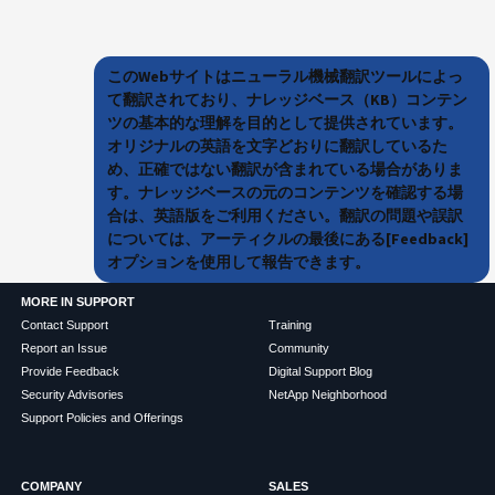
このWebサイトはニューラル機械翻訳ツールによっ
て翻訳されており、ナレッジベース（KB）コンテン
ツの基本的な理解を目的として提供されています。
オリジナルの英語を文字どおりに翻訳しているた
め、正確ではない翻訳が含まれている場合がありま
す。ナレッジベースの元のコンテンツを確認する場
合は、英語版をご利用ください。翻訳の問題や誤訳
については、アーティクルの最後にある[Feedback]
オプションを使用して報告できます。
MORE IN SUPPORT
Contact Support
Training
Report an Issue
Community
Provide Feedback
Digital Support Blog
Security Advisories
NetApp Neighborhood
Support Policies and Offerings
COMPANY
SALES