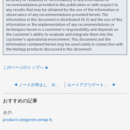
recommendations provided in this publication or with respect to
any results that may be obtained by the use of the information or
observance of any recommendations provided herein. The
information in this document is distributed AS IS and the use of this
information or the implementation of any recommendations or
techniques herein is a customer's responsibility and depends on
the customer's ability to evaluate and integrate them into the
customer's operational environment. This document and the
information contained herein may be used solely in connection with
the NetApp products discussed in this document.
このページのトップへ
ノードが停止し、ホストのリブート後にホストがブートLUNにアクセスできなくなる
ルートアグリゲートの移行後、暗号化キーの障害によりノードが起動しない
おすすめの記事
タグ
product-categories:ontap-9