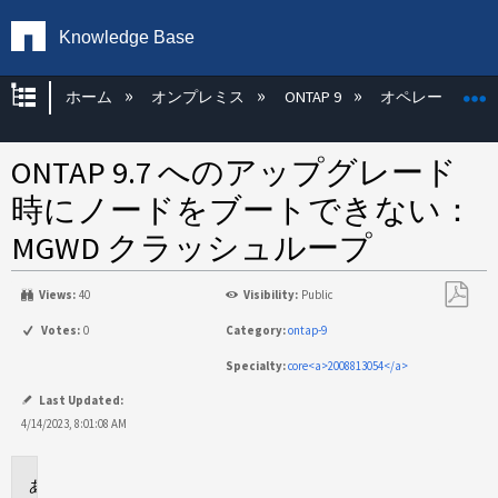
Knowledge Base
グローバル階層を展開/折りたたむ
ホーム
オンプレミス
ONTAP 9
オペレーティン
ONTAP 9.7 へのアップグレード
時にノードをブートできない：
MGWD クラッシュループ
Views:
40
Visibility:
Public
PDF
Votes:
0
Category:
ontap-9
と
Specialty:
core<a>2008813054</a>
し
て
Last Updated:
保
4/14/2023, 8:01:08 AM
存
環