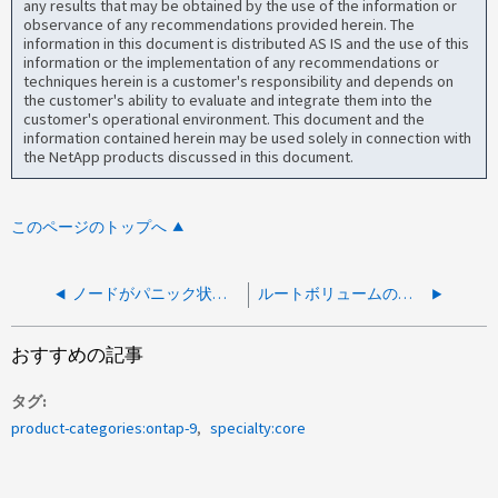
any results that may be obtained by the use of the information or
observance of any recommendations provided herein. The
information in this document is distributed AS IS and the use of this
information or the implementation of any recommendations or
techniques herein is a customer's responsibility and depends on
the customer's ability to evaluate and integrate them into the
customer's operational environment. This document and the
information contained herein may be used solely in connection with
the NetApp products discussed in this document.
このページのトップへ
ノードがパニック状態になる「giveback or ARL hung in replication_engine while doing_precOMMIT in SK process」が発生して停止する
ルートボリュームの空き容量が少ないため、ノードは正常ではありません
おすすめの記事
タグ
product-categories:ontap-9
specialty:core