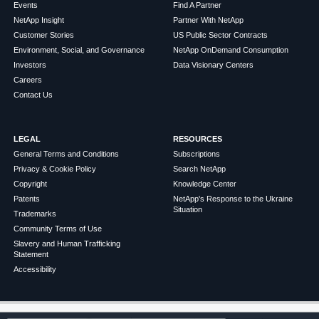
Events
Find A Partner
NetApp Insight
Partner With NetApp
Customer Stories
US Public Sector Contracts
Environment, Social, and Governance
NetApp OnDemand Consumption
Investors
Data Visionary Centers
Careers
Contact Us
LEGAL
RESOURCES
General Terms and Conditions
Subscriptions
Privacy & Cookie Policy
Search NetApp
Copyright
Knowledge Center
Patents
NetApp's Response to the Ukraine
Situation
Trademarks
Community Terms of Use
Slavery and Human Trafficking
Statement
Accessibility