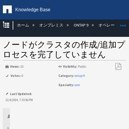
Knowledge Base
グローバル階層を展開/折りたたむ
ホーム
オンプレミス
ONTAP 9
オペレーティン
ノードがクラスタの作成/追加プ
ロセスを完了していません
Views:
10
Visibility:
Public
PDF
Votes:
0
Category:
ontap-9
と
Specialty:
core
し
て
Last Updated:
保
12/4/2024, 7:33:56 PM
存
環
境
問