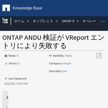
Knowledge Base
グローバル階層を展開/折りたたむ
ホーム
オンプレミス
ONTAP 9
オペレーティン
ONTAP ANDU 検証が VReport エン
トリにより失敗する
Views:
9
Visibility:
Public
PDF
Votes:
0
Category:
ontap-9
と
Specialty:
core
し
て
Last Updated:
保
6/26/2025, 1:04:47 AM
存
環
境
問