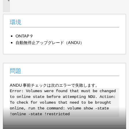
題
環境
ONTAP 9
自動無停止アップグレード（ANDU）
問題
ANDU 事前チェックは次のエラーで失敗します。
Error: Volumes were found that must be changed
to online state before attempting NDU. Action:
To check for volumes that need to be brought
online, run the command: volume show -state
!online -state !restricted