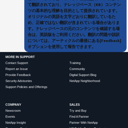
て翻訳されており、ナレッジベース（KB）コンテン
ツの基本的な理解を目的として提供されています。
オリジナルの英語を文字どおりに翻訳しているた
め、正確ではない翻訳が含まれている場合がありま
す。ナレッジベースの元のコンテンツを確認する場
合は、英語版をご利用ください。翻訳の問題や誤訳
については、アーティクルの最後にある[Feedback]
オプションを使用して報告できます。
MORE IN SUPPORT
Contact Support
Training
Report an Issue
Community
Provide Feedback
Digital Support Blog
Security Advisories
NetApp Neighborhood
Support Policies and Offerings
COMPANY
SALES
Newsroom
Try and Buy
Events
Find A Partner
NetApp Insight
Partner With NetApp