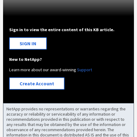
Sign in to view the entire content of this KB article.
SIGN IN
New to NetApp?
Learn more about our award-winning
Support
Create Account
NetApp provides no representations or warranties regarding the
accuracy or reliability or serviceability of any information or
recommendations provided in this publication or with respect to
any results that may be obtained by the use of the information or
observance of any recommendations provided herein. The
information in this document is distributed AS IS and the use of this