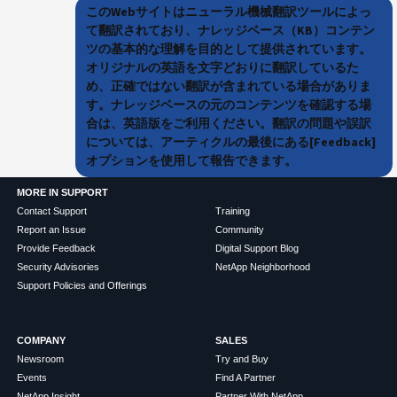
このWebサイトはニューラル機械翻訳ツールによっ
て翻訳されており、ナレッジベース（KB）コンテン
ツの基本的な理解を目的として提供されています。
オリジナルの英語を文字どおりに翻訳しているた
め、正確ではない翻訳が含まれている場合がありま
す。ナレッジベースの元のコンテンツを確認する場
合は、英語版をご利用ください。翻訳の問題や誤訳
については、アーティクルの最後にある[Feedback]
オプションを使用して報告できます。
MORE IN SUPPORT
Contact Support
Training
Report an Issue
Community
Provide Feedback
Digital Support Blog
Security Advisories
NetApp Neighborhood
Support Policies and Offerings
COMPANY
SALES
Newsroom
Try and Buy
Events
Find A Partner
NetApp Insight
Partner With NetApp