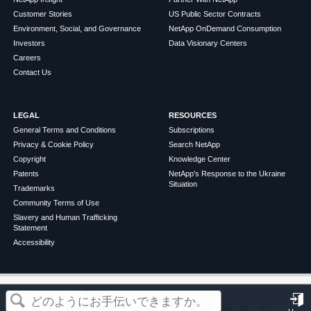
Customer Stories
US Public Sector Contracts
Environment, Social, and Governance
NetApp OnDemand Consumption
Investors
Data Visionary Centers
Careers
Contact Us
LEGAL
RESOURCES
General Terms and Conditions
Subscriptions
Privacy & Cookie Policy
Search NetApp
Copyright
Knowledge Center
Patents
NetApp's Response to the Ukraine
Situation
Trademarks
Community Terms of Use
Slavery and Human Trafficking
Statement
Accessibility
この記事は役に立ちましたか？
©
2026
NetApp
English
Terms of Use
Privacy Policy
Cookie Policy
Cookie Settings