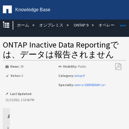
Knowledge Base
グローバル階層を展開/折りたたむ
ホーム
オンプレミス
ONTAP 9
オペレーティン
ONTAP Inactive Data Reportingで
は、データは報告されません
Views:
39
Visibility:
Public
PDF
Votes:
0
Category:
ontap-9
と
Specialty:
core<a>2009392644</a>
し
て
Last Updated:
保
12/13/2022, 1:53:56 PM
存
環
境
問