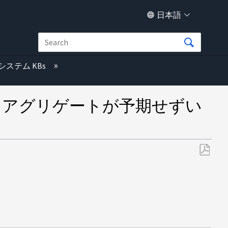
日本語
システム KBs
TAP アグリゲートが予期せずい
PDF
と
し
て
保
存