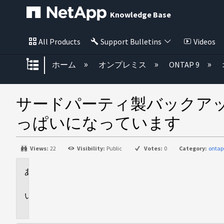
Knowledge Base
All Products
Support Bulletins
Videos
グローバル階層を展開/折りたた
ホーム
オンプレミス
ONTAP 9
サードパーティ製バックアップの
っぱいになっています
Views:
22
Visibility:
Public
Votes:
0
Category:
ontap
環
境
問
題