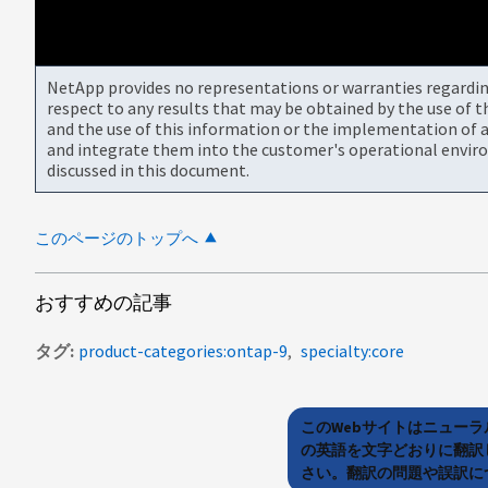
NetApp provides no representations or warranties regarding 
respect to any results that may be obtained by the use of 
and the use of this information or the implementation of a
and integrate them into the customer's operational envir
discussed in this document.
このページのトップへ
おすすめの記事
タグ
product-categories:ontap-9
specialty:core
このWebサイトはニュー
の英語を文字どおりに翻訳
さい。翻訳の問題や誤訳につ