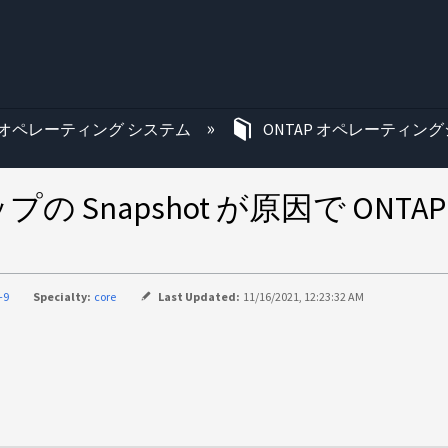
む
オペレーティング システム
ONTAP オペレーティング
 Snapshot が原因で ON
-9
Specialty:
core
Last Updated:
11/16/2021, 12:23:32 AM