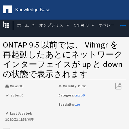
Knowledge Base
グローバル階層を展開/折りたたむ
ホーム
オンプレミス
ONTAP 9
オペレーティン
ONTAP 9.5 以前では、 Vifmgr を
再起動したあとにネットワーク
インターフェイスが up と down
の状態で表示されます
Views:
80
Visibility:
Public
PDF
Votes:
0
Category:
ontap-9
と
Specialty:
core
し
て
Last Updated:
保
2/23/2022, 11:53:46 PM
存