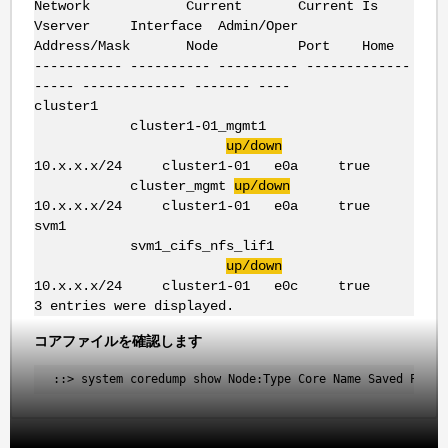
Network Current Current Is
Vserver Interface Admin/Oper
Address/Mask Node Port Home
----------- ---------- ---------- -------------
----- ------------- ------- ----
cluster1
cluster1-01_mgmt1
up/down
10.x.x.x/24 cluster1-01 e0a true
cluster_mgmt
up/down
10.x.x.x/24 cluster1-01 e0a true
svm1
svm1_cifs_nfs_lif1
up/down
10.x.x.x/24 cluster1-01 e0c true
3 entries were displayed.
コアファイルを確認します
 ::> system coredump show Node:Type Core Name Saved Panic