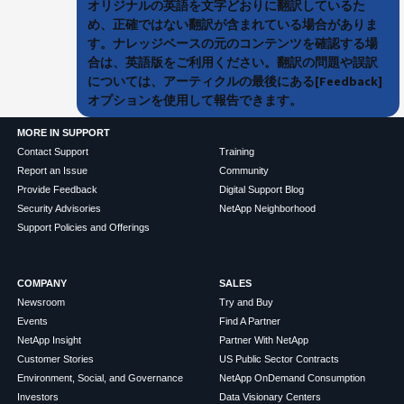
オリジナルの英語を文字どおりに翻訳しているた
め、正確ではない翻訳が含まれている場合がありま
す。ナレッジベースの元のコンテンツを確認する場
合は、英語版をご利用ください。翻訳の問題や誤訳
については、アーティクルの最後にある[Feedback]
オプションを使用して報告できます。
MORE IN SUPPORT
Contact Support
Training
Report an Issue
Community
Provide Feedback
Digital Support Blog
Security Advisories
NetApp Neighborhood
Support Policies and Offerings
COMPANY
SALES
Newsroom
Try and Buy
Events
Find A Partner
NetApp Insight
Partner With NetApp
Customer Stories
US Public Sector Contracts
Environment, Social, and Governance
NetApp OnDemand Consumption
Investors
Data Visionary Centers