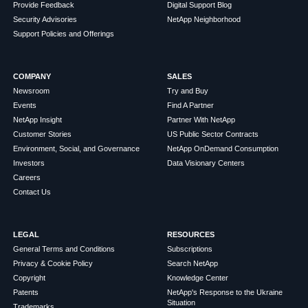
Provide Feedback
Digital Support Blog
Security Advisories
NetApp Neighborhood
Support Policies and Offerings
COMPANY
SALES
Newsroom
Try and Buy
Events
Find A Partner
NetApp Insight
Partner With NetApp
Customer Stories
US Public Sector Contracts
Environment, Social, and Governance
NetApp OnDemand Consumption
Investors
Data Visionary Centers
Careers
Contact Us
LEGAL
RESOURCES
General Terms and Conditions
Subscriptions
Privacy & Cookie Policy
Search NetApp
Copyright
Knowledge Center
Patents
NetApp's Response to the Ukraine
Situation
Trademarks