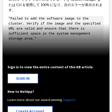
たは CLI を使用して 100% になり、次のエラーが表示されま
す。
"Failed to add the software image to the
cluster. Verify if the image and the specified
URL are valid and ensure that there is
sufficient space in the system management
storage area."
Sign in to view the entire content of this KB article.
SIGN IN
New to NetApp?
Learn more about our award-winning
Support
Create Account