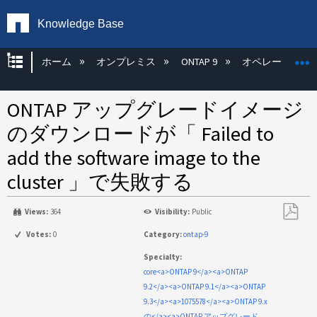
Knowledge Base
グローバル階層を展開/折りたたむ
ホーム
オンプレミス
ONTAP 9
オペレーティン
ONTAP アップグレードイメージ
のダウンロードが「 Failed to
add the software image to the
cluster 」で失敗する
Views:
364
Visibility:
Public
PDF
Votes:
0
Category:
ontap-9
と
Specialty:
し
core<a>ONTAP 9</a><a>ONTAP
て
9.2</a><a>ONTAP 9.1</a><a>ONTAP
保
9.3</a><a>1075578</a><a>ONTAP 9.x
存
の</a><a>ONTAP アップグレード