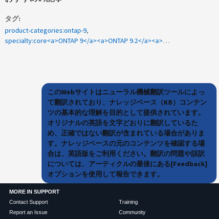
タグ
product-categories:ontap-9
specialty:core<a>ONTAP 9</a><a>ONTAP 9.2</a><a>ONTAP 9.1</a><a>ONTAP 9.3</a><a>1075578</a><a>ONTAP 9.x の</a><a>ONTAP アップグレード</a>
このWebサイトはニューラル機械翻訳ツールによっ
て翻訳されており、ナレッジベース（KB）コンテン
ツの基本的な理解を目的として提供されています。
オリジナルの英語を文字どおりに翻訳しているた
め、正確ではない翻訳が含まれている場合がありま
す。ナレッジベースの元のコンテンツを確認する場
合は、英語版をご利用ください。翻訳の問題や誤訳
については、アーティクルの最後にある[Feedback]
オプションを使用して報告できます。
MORE IN SUPPORT
Contact Support
Training
Report an Issue
Community