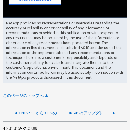
NetApp provides no representations or warranties regarding the
accuracy or reliability or serviceability of any information or
recommendations provided in this publication or with respect to
any results that may be obtained by the use of the information or
observance of any recommendations provided herein. The
information in this document is distributed AS IS and the use of this
information or the implementation of any recommendations or
techniques herein is a customer's responsibility and depends on
the customer's ability to evaluate and integrate them into the
customer's operational environment. This document and the
information contained herein may be used solely in connection with
the NetApp products discussed in this document.
このページのトップへ
ONTAP 9.7から9.8へのアップグレードで、クラスタのアプリケーションがオンラインになるのを待っていました
ONTAP のアップグレードが「Failed to migrate data LIFs」によって中断される
おすすめの記事