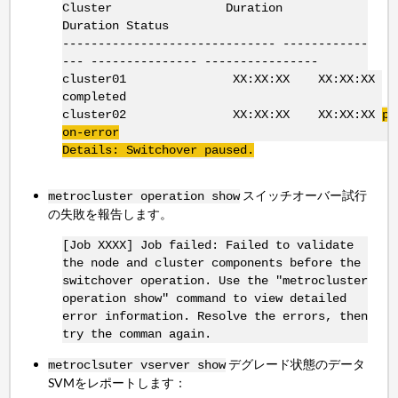
Cluster Duration
Duration Status
------------------------------ ------------
--- --------------- ----------------
cluster01 XX:XX:XX XX:XX:XX
completed
cluster02 XX:XX:XX XX:XX:XX
pa
on-error
Details: Switchover paused.
スイッチオーバー試行
metrocluster operation show
の失敗を報告します。
[Job XXXX] Job failed: Failed to validate
the node and cluster components before the
switchover operation. Use the "metrocluster
operation show" command to view detailed
error information. Resolve the errors, then
try the comman again.
デグレード状態のデータ
metroclsuter vserver show
SVMをレポートします：