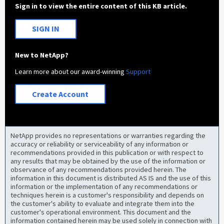
Sign in to view the entire content of this KB article.
SIGN IN
New to NetApp?
Learn more about our award-winning
Support
Create Account
NetApp provides no representations or warranties regarding the
accuracy or reliability or serviceability of any information or
recommendations provided in this publication or with respect to
any results that may be obtained by the use of the information or
observance of any recommendations provided herein. The
information in this document is distributed AS IS and the use of this
information or the implementation of any recommendations or
techniques herein is a customer's responsibility and depends on
the customer's ability to evaluate and integrate them into the
customer's operational environment. This document and the
information contained herein may be used solely in connection with