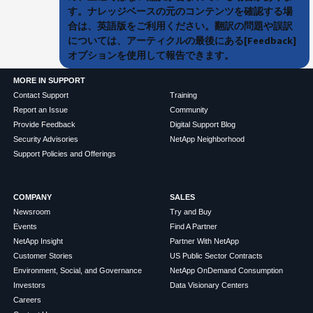
す。ナレッジベースの元のコンテンツを確認する場
合は、英語版をご利用ください。翻訳の問題や誤訳
については、アーティクルの最後にある[Feedback]
オプションを使用して報告できます。
MORE IN SUPPORT
Contact Support
Training
Report an Issue
Community
Provide Feedback
Digital Support Blog
Security Advisories
NetApp Neighborhood
Support Policies and Offerings
COMPANY
SALES
Newsroom
Try and Buy
Events
Find A Partner
NetApp Insight
Partner With NetApp
Customer Stories
US Public Sector Contracts
Environment, Social, and Governance
NetApp OnDemand Consumption
Investors
Data Visionary Centers
Careers