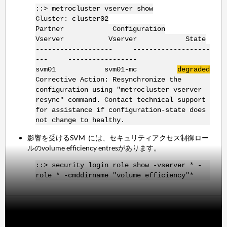
::> metrocluster vserver show
Cluster: cluster02
Partner Configuration
Vserver Vserver State
------------------- -------------------
--- -----------------
svm01 svm01-mc
degraded
Corrective Action: Resynchronize the
configuration using "metrocluster vserver
resync" command. Contact technical support
for assistance if configuration-state does
not change to healthy.
影響を受けるSVM には、セキュリティアクセス制御ロー
ルのvolume efficiency entresがあります。
::> security login role show -vserver * -
role * -cmddirname "volume efficiency"*