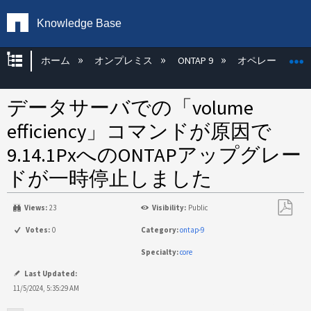
Knowledge Base
グローバル階層を展開/折りたたむ
ホーム
オンプレミス
ONTAP 9
オペレーティン
データサーバでの「volume
efficiency」コマンドが原因で
9.14.1PxへのONTAPアップグレー
ドが一時停止しました
Views:
23
Visibility:
Public
PDF
Votes:
0
Category:
ontap-9
と
Specialty:
core
し
て
Last Updated:
保
11/5/2024, 5:35:29 AM
存